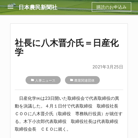
menu
日本農民新聞社
購読のお申込み
社長に八木晋介氏＝日産化
学
2021年3月25日
folder
人事ニュース
folder
農業関連団体
日産化学㈱は23日開いた取締役会で代表取締役の異
動を決議した。４月１日付で代表取締役 取締役社長
ＣＯＯに八木晋介氏（取締役 専務執行役員）が就任す
る。木下小次郎代表取締役 取締役社長は代表取締役
取締役会長 ＣＥＯに就く。