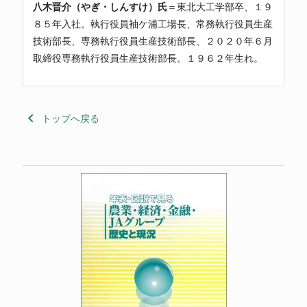
八木晋介（やぎ・しんすけ）氏
＝東北大工学部卒、１９
８５年入社。執行役員袖ケ浦工場長、常務執行役員生産
技術部長、専務執行役員生産技術部長、２０２０年６月
取締役専務執行役員生産技術部長。１９６２年生れ。
keyboard_arrow_left
トップへ戻る