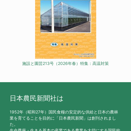
施設と園芸213号（2026年春）特集：高温対策
日本農民新聞社は
1952年（昭和27年）国民食糧の安定的な供給と日本の農林
業を育てることを目的に「日本農民新聞」は創刊されまし
た。
生命尊厳・生きる基本の産業である農業を大切にする国民的