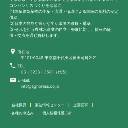
コンセンサスづくりを念頭に、
(1)国産農畜産物の生産・流通・循環による国民の食料の安定
供給、
(2)日本の自然や豊かな生活環境の維持・構築、
(3)それを担う農林水産業の自立・発展に対し、情報の提
供・交流を通じ貢献します。
location_on
所在地:
〒101-0048 東京都千代田区神田司町2-21
call
TEL:
03（3233）3581（代表）
email
E-Mail:
info@agripress.co.jp
会社概要
園芸情報センター
企画記事
各種お申込み
個人情報保護方針