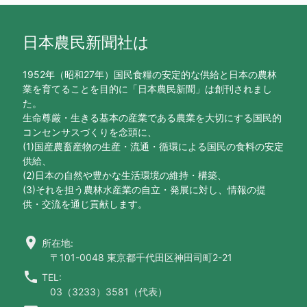
日本農民新聞社は
1952年（昭和27年）国民食糧の安定的な供給と日本の農林
業を育てることを目的に「日本農民新聞」は創刊されまし
た。
生命尊厳・生きる基本の産業である農業を大切にする国民的
コンセンサスづくりを念頭に、
(1)国産農畜産物の生産・流通・循環による国民の食料の安定
供給、
(2)日本の自然や豊かな生活環境の維持・構築、
(3)それを担う農林水産業の自立・発展に対し、情報の提
供・交流を通じ貢献します。
location_on
所在地:
〒101-0048 東京都千代田区神田司町2-21
call
TEL:
03（3233）3581（代表）