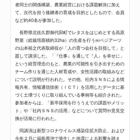
者同士の関係構築、農業経営における課題解決に加え
て、次代を担う後継者の育成を目的としたもので、会員
など約40名が参加した。
長野県北佐久郡御代田町でレタスをはじめとする高原
野菜（総栽培面積約32ha）の生産を行う㈱ベジアーツ
の山本裕之代表取締役が「人の育つ会社を目指して」と
題して講演した。「『仕事』を通して『人』を幸せに」
という経営理念のもと、農業の可能性を引き出すための
チーム作りを通じた人材育成や、女性活躍の取組みなど
について説明が行われた。その他、社内ＳＮＳによる情
報共有、情報通信技術（ＩＣＴ）を活用したデータに基
づく土壌づくりに取り組んでいる事例等も紹介された。
参加者からは、「新卒採用を行ううえでの課題やメリッ
ト」や「社内ＳＮＳの活用」などについて質問や意見交
換が活発に行われた。
同講演は新型コロナウイルス感染症拡大防止、および
今年２月に福島県沖で発生した地震による影響を踏ま