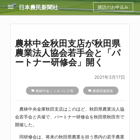
menu
日本農民新聞社
購読のお申込み
農林中金秋田支店が秋田県
農業法人協会若手会と「パ
ートナー研修会」開く
2021年3月17日
folder
農林中金｜ＪＡバンク等
folder
農業関連団体
農林中央金庫
秋田支店はこのほど、秋田県農業法人協
会若手会と共催で、パートナー研修会を秋田県秋田市で
開催した。
同研修会は、将来の秋田県農業を担う県内の若手農業