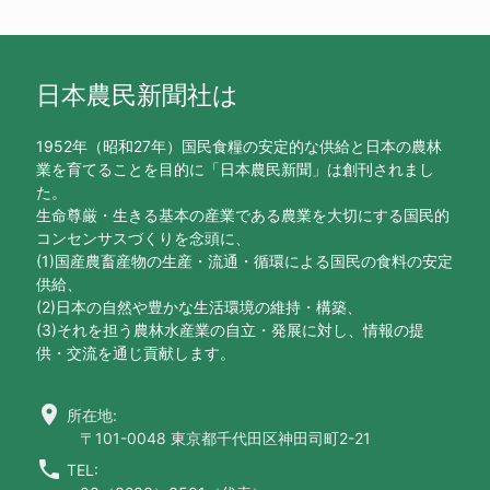
日本農民新聞社は
1952年（昭和27年）国民食糧の安定的な供給と日本の農林
業を育てることを目的に「日本農民新聞」は創刊されまし
た。
生命尊厳・生きる基本の産業である農業を大切にする国民的
コンセンサスづくりを念頭に、
(1)国産農畜産物の生産・流通・循環による国民の食料の安定
供給、
(2)日本の自然や豊かな生活環境の維持・構築、
(3)それを担う農林水産業の自立・発展に対し、情報の提
供・交流を通じ貢献します。
location_on
所在地:
〒101-0048 東京都千代田区神田司町2-21
call
TEL: