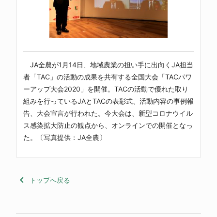
JA全農が1月14日、地域農業の担い手に出向くJA担当
者「TAC」の活動の成果を共有する全国大会「TACパワ
ーアップ大会2020」を開催。TACの活動で優れた取り
組みを行っているJAとTACの表彰式、活動内容の事例報
告、大会宣言が行われた。今大会は、新型コロナウイル
ス感染拡大防止の観点から、オンラインでの開催となっ
た。〔写真提供：JA全農〕
keyboard_arrow_left
トップへ戻る