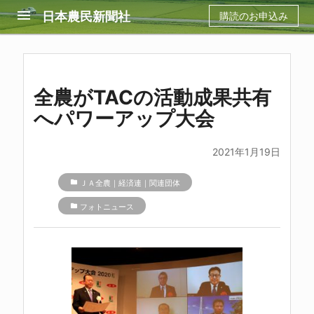
menu
日本農民新聞社
購読のお申込み
全農がTACの活動成果共有
へパワーアップ大会
2021年1月19日
folder
ＪＡ全農｜経済連｜関連団体
folder
フォトニュース