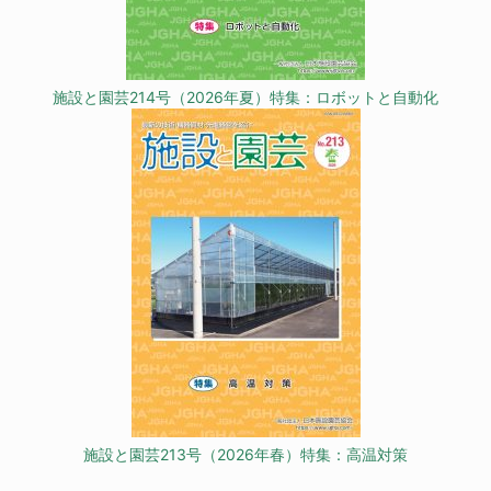
施設と園芸214号（2026年夏）特集：ロボットと自動化
施設と園芸213号（2026年春）特集：高温対策