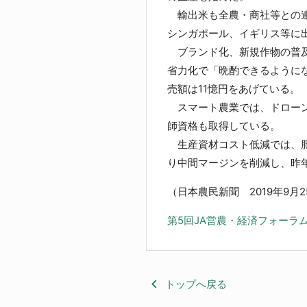
輸出米も全農・商社等との連
シンガポール、イギリス等に
ブランド化、新規作物の普及
省力化で「晩酌できるようにな
売額は11憶円をあげている。
スマート農業では、ドローン
師資格も取得している。
生産資材コスト低減では、肥
り中間マージンを削減し、昨
（日本農民新聞 2019年9月
第5回JA営農・経済フォーラ
keyboard_arrow_left
トップへ戻る