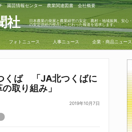
チ
園芸情報センター
農業関連図書
会社概要
聞社
日本農業の発展と農業経営の安定、農村・地域振興、安心
の安定供給の視点にこだわった報道を追求します。
フォトニュース
人事ニュース
企業・商品ニュー
つくば 「JA北つくばに
革の取り組み」
2019年10月7日