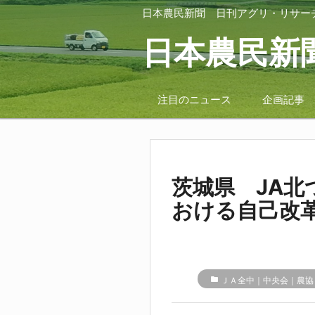
日本農民新聞
日刊アグリ・リサー
日本農民新
注目のニュース
企画記事
茨城県 JA北
おける自己改
folder
ＪＡ全中｜中央会｜農協