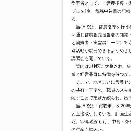
従事者として、「営農指導・
プロを1名、税務申告書の記帳
る。
当JAでは、営農指導を行う
を通じ営農販売担当者の知識
と消費者・実需者ニーズに対
進活動が展開できるようめざ
講習会も開いている。
管内は3地区に大別され、東
菜と経営品目に特徴を持つが
そこで、地区ごとに営農セン
の共有・平準化、職員のスキ
離すことで業務が絞られ、出
当JAでは「買取米」を20年
と直接取引している。計画生
だ。27年産からは、中食・外
の生産も始めた。