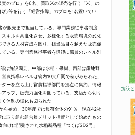
販売のプロ」を8名、買取米の販売を行う「米」の
代行等を行う「経営指導」のプロを1名置いてい
者が販売まで担当している。専門業務従事者制度
・スキルを高度化させ、多様化する販売環境の変化
応できる人材育成を図り、担当品目を越えた販売促
している。専門業務従事者を講師に職員のレベル別
部は施設園芸、中部は水稲・果樹、西部は露地野
、営農指導レベルは管内10支店間で差がみられた。
ターを立ち上げ営農指導部門を拠点に集約。情報
施設と
ルアップ、販売力強化を図っている。支店から切り
向く体制の強化も図られた。
から始め、30年産では集荷全体の91％。現在42社
産に取り組む組合員メリット措置として始めたもの
食向けに開発された水稲新品種「つくばSD2号」