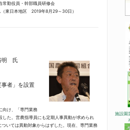
当常勤役員・幹部職員研修会
（東日本地区 2019年8月29～30日）
裕明 氏
従事者」を設置
に向け、「専門業務
施設園
新設した。営農指導員にも定期人事異動が求められ
については異動対象からはずした。現在、専門業務