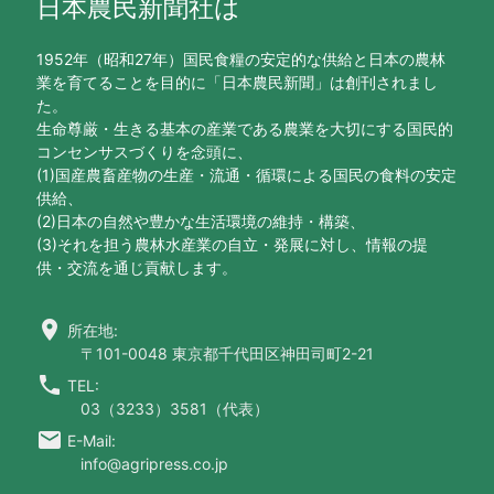
日本農民新聞社は
1952年（昭和27年）国民食糧の安定的な供給と日本の農林
業を育てることを目的に「日本農民新聞」は創刊されまし
た。
生命尊厳・生きる基本の産業である農業を大切にする国民的
コンセンサスづくりを念頭に、
(1)国産農畜産物の生産・流通・循環による国民の食料の安定
供給、
(2)日本の自然や豊かな生活環境の維持・構築、
(3)それを担う農林水産業の自立・発展に対し、情報の提
供・交流を通じ貢献します。
location_on
所在地:
〒101-0048 東京都千代田区神田司町2-21
call
TEL:
03（3233）3581（代表）
email
E-Mail:
info@agripress.co.jp