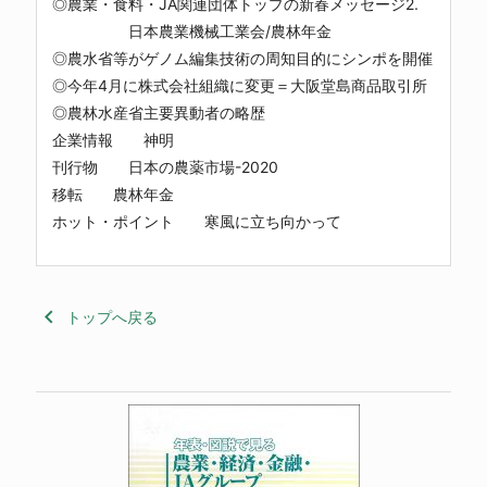
◎農業・食料・JA関連団体トップの新春メッセージ2.
日本農業機械工業会/農林年金
◎農水省等がゲノム編集技術の周知目的にシンポを開催
◎今年4月に株式会社組織に変更＝大阪堂島商品取引所
◎農林水産省主要異動者の略歴
企業情報 神明
刊行物 日本の農薬市場-2020
移転 農林年金
ホット・ポイント 寒風に立ち向かって
keyboard_arrow_left
トップへ戻る