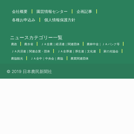
会社概要
園芸情報センター
企画記事
各種お申込み
個人情報保護方針
ニュースカテゴリー一覧
農政
農水省
ＪＡ全農｜経済連｜関連団体
農林中金｜ＪＡバンク等
ＪＡ共済連｜関連企業・団体
ＪＡ全厚連｜厚生連｜文化連
家の光協会
農協観光
ＪＡ全中｜中央会｜農協
農業関連団体
© 2019 日本農民新聞社