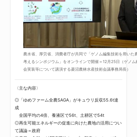
農水省、厚労省、消費者庁が共同で「ゲノム編集技術を用いた
考えるシンポジウム」をオンラインで開催＝12月25日（ゲノム
会実装等について講演する菱沼農林水産技術会議事務局長）
〈主な内容〉
◎「ゆめファーム全農SAGA」がキュウリ反収55.6t達
成
全国平均の4倍、養液区で56t、土耕区で54t
◎再生可能エネルギーの促進に向けた農地の活用につい
て議論＝政府