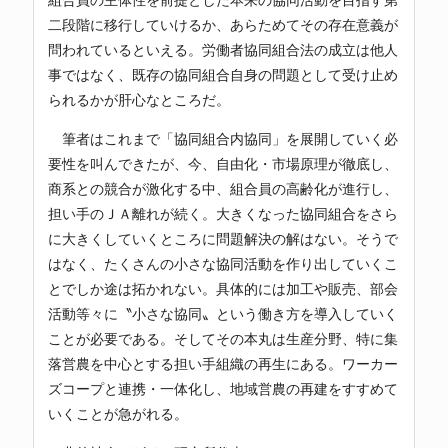
二段階に移行していけるか、あらためてその存在意義が
問われているといえる。労働者協同組合法の成立は他人
事ではなく、既存の協同組合自身の問題として受け止め
られるかが肝心なところだ。
筆者はこれまで「協同組合内協同」を展開していく必
要性を叫んできたが、今、自由化・市場原理が徹底し、
商系との競合が激化する中、組合員の高齢化が進行し、
担い手のＪＡ離れが続く。大きくなった協同組合をさら
に大きくしていくところに問題解決の解はない。そうで
はなく、たくさんの小さな協同活動を作り出していくこ
とでしか途は拓かれない。具体的には加工や販売、部会
活動等々に〝小さな協同〟という働き方を導入していく
ことが必要である。そしてその本丸は生産分野、特に集
落営農を中心とする担い手組織の再生にある。ワーカー
ズコープと連携・一体化し、地域営農の再建をすすめて
いくことが急がれる。