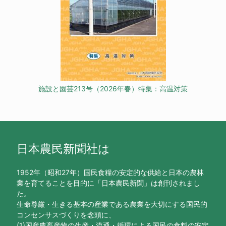
施設と園芸213号（2026年春）特集：高温対策
日本農民新聞社は
1952年（昭和27年）国民食糧の安定的な供給と日本の農林
業を育てることを目的に「日本農民新聞」は創刊されまし
た。
生命尊厳・生きる基本の産業である農業を大切にする国民的
コンセンサスづくりを念頭に、
(1)国産農畜産物の生産・流通・循環による国民の食料の安定