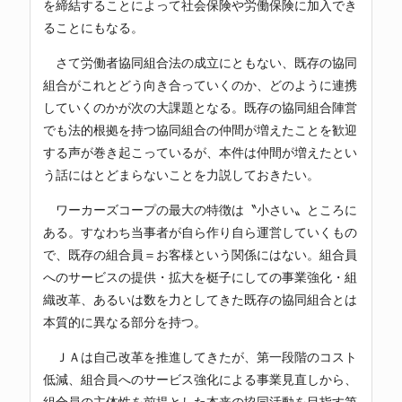
を締結することによって社会保険や労働保険に加入でき
ることにもなる。
さて労働者協同組合法の成立にともない、既存の協同
組合がこれとどう向き合っていくのか、どのように連携
していくのかが次の大課題となる。既存の協同組合陣営
でも法的根拠を持つ協同組合の仲間が増えたことを歓迎
する声が巻き起こっているが、本件は仲間が増えたとい
う話にはとどまらないことを力説しておきたい。
ワーカーズコープの最大の特徴は〝小さい〟ところに
ある。すなわち当事者が自ら作り自ら運営していくもの
で、既存の組合員＝お客様という関係にはない。組合員
へのサービスの提供・拡大を梃子にしての事業強化・組
織改革、あるいは数を力としてきた既存の協同組合とは
本質的に異なる部分を持つ。
ＪＡは自己改革を推進してきたが、第一段階のコスト
低減、組合員へのサービス強化による事業見直しから、
組合員の主体性を前提とした本来の協同活動を目指す第