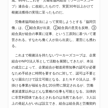
成。86年にこれを「労働者協同組合（ワーカーズコー
プ）連合会」に改組したもので、実質30年以上かけて
根拠法獲得の実現に至ったものだ。
労働者協同組合法によって実現しようとする「協同労
働」は、①組合員が出資、②組合員の意見を反映、③
組合員が組合の事業に従事、という三原則に基づいて運
営される。すなわち働く人が自ら出資し、運営にも携わ
る。
これまで根拠法を持たないワーカーズコープは、企業
組合やNPO法人等として活動を展開してきたが、本法
の成立によって、企業組合が都道府県知事の認可が必要
なため手続きに時間を要するのに対して、認可は不要と
なり届出だけで設立可能となる。またＮＰＯ法人は、手
掛ける事業が福祉を含む20分野に限定されるが、労働
者派遣業以外はどんな業種の仕事も可能となる。法律的
に非営利団体であるとされるのは当然であるが、３人以
上の発起人がいれば設立でき、組合は組合員と労働契約