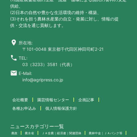
供給、
(2)日本の自然や豊かな生活環境の維持・構築、
(3)それを担う農林水産業の自立・発展に対し、情報の提
供・交流を通じ貢献します。
location_on
所在地:
〒101-0048 東京都千代田区神田司町2-21
call
TEL:
03（3233）3581（代表）
email
E-Mail:
info@agripress.co.jp
会社概要
園芸情報センター
企画記事
各種お申込み
個人情報保護方針
ニュースカテゴリー一覧
農政
農水省
ＪＡ全農｜経済連｜関連団体
農林中金｜ＪＡバンク等