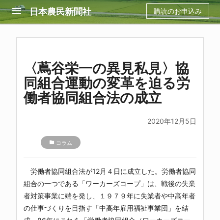
menu
日本農民新聞社
購読のお申込み
〈蔦谷栄一の異見私見〉協
同組合運動の変革を迫る労
働者協同組合法の成立
2020年12月5日
folder
コラム
労働者協同組合法が12月４日に成立した。労働者協同
組合の一つである「ワーカーズコープ」は、戦後の失業
者対策事業に端を発し、１９７９年に失業者や中高年者
の仕事づくりを目指す「中高年雇用福祉事業団」を結