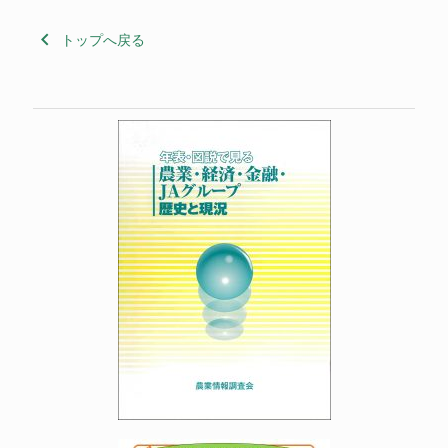
keyboard_arrow_left
トップへ戻る