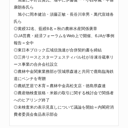
康朗各氏ら
旭小に岡本健治・須藤正敏・長谷川幸男・萬代宣雄各
氏ら
◎黄綬32名、藍綬8名＝秋の農林水産関係褒章
◎JA営農・経済フォーラムをWeb上で開催、6JAが事例
報告＝全中
◎東日本ブロック広域信漁連が合併契約書を締結
◎三井リースとスターフェスティバル社が冷凍冷蔵車リ
ース事業の合弁会社設立
◎農林中金関東業務部が茨城県森連と共同で鹿島臨海鉄
道にベンチを寄贈
◎農紙芝居で木育＝農林中金高松支店・徳島県森連
◎農産物検査規格・米穀の取引に関する検討会で関係者
へのヒアリング終了
◎未検査米の表示見直しについて議論を開始＝内閣府消
費者委員会食品表示部会