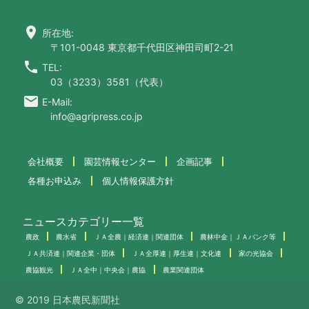
location_on
所在地:
〒101-0048 東京都千代田区神田司町2-21
call
TEL:
03（3233）3581（代表）
email
E-Mail:
info@agripress.co.jp
会社概要
園芸情報センター
企画記事
各種お申込み
個人情報保護方針
ニュースカテゴリー一覧
農政
農水省
ＪＡ全農｜経済連｜関連団体
農林中金｜ＪＡバンク等
ＪＡ共済連｜関連企業・団体
ＪＡ全厚連｜厚生連｜文化連
家の光協会
農協観光
ＪＡ全中｜中央会｜農協
農業関連団体
© 2019 日本農民新聞社