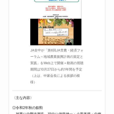
JA全中が「第6回JA営農・経済フォ
ーラム～地域農業振興計画の策定と
実践」をWeb上で開催＝動画の視聴
期間は10月27日から約1年間を予定
（上は、中家会長による挨拶の模
様）
〈主な内容〉
◎令和2年秋の叙勲
旭重に中野吉實氏、瑞中に伊藤健一・小西孝藏・中條