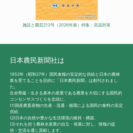
施設と園芸213号（2026年春）特集：高温対策
日本農民新聞社は
1952年（昭和27年）国民食糧の安定的な供給と日本の農林
業を育てることを目的に「日本農民新聞」は創刊されまし
た。
生命尊厳・生きる基本の産業である農業を大切にする国民的
コンセンサスづくりを念頭に、
(1)国産農畜産物の生産・流通・循環による国民の食料の安定
供給、
(2)日本の自然や豊かな生活環境の維持・構築、
(3)それを担う農林水産業の自立・発展に対し、情報の提
供・交流を通じ貢献します。