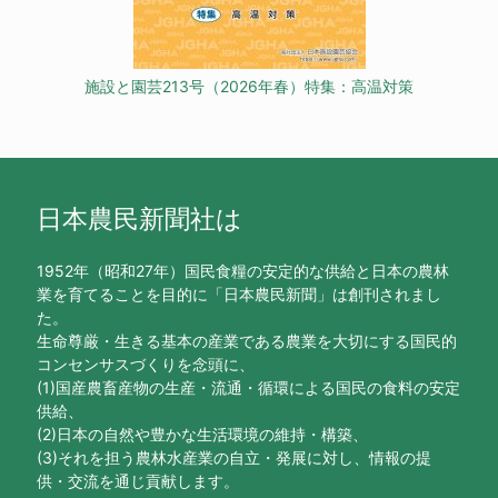
施設と園芸213号（2026年春）特集：高温対策
日本農民新聞社は
1952年（昭和27年）国民食糧の安定的な供給と日本の農林
業を育てることを目的に「日本農民新聞」は創刊されまし
た。
生命尊厳・生きる基本の産業である農業を大切にする国民的
コンセンサスづくりを念頭に、
(1)国産農畜産物の生産・流通・循環による国民の食料の安定
供給、
(2)日本の自然や豊かな生活環境の維持・構築、
(3)それを担う農林水産業の自立・発展に対し、情報の提
供・交流を通じ貢献します。