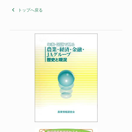
keyboard_arrow_left
トップへ戻る