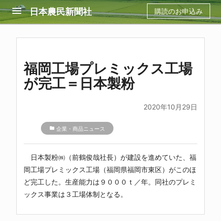
menu
日本農民新聞社
購読のお申込み
福岡工場プレミックス工場
が完工＝日本製粉
2020年10月29日
folder
企業・商品ニュース
日本製粉㈱（前鶴俊哉社長）が建設を進めていた、福
岡工場プレミックス工場（福岡県福岡市東区）がこのほ
ど完工した。生産能力は９０００ｔ／年。同社のプレミ
ックス事業は３工場体制となる。