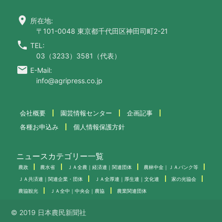
location_on
所在地:
〒101-0048 東京都千代田区神田司町2-21
call
TEL:
03（3233）3581（代表）
email
E-Mail:
info@agripress.co.jp
会社概要
園芸情報センター
企画記事
各種お申込み
個人情報保護方針
ニュースカテゴリー一覧
農政
農水省
ＪＡ全農｜経済連｜関連団体
農林中金｜ＪＡバンク等
ＪＡ共済連｜関連企業・団体
ＪＡ全厚連｜厚生連｜文化連
家の光協会
農協観光
ＪＡ全中｜中央会｜農協
農業関連団体
© 2019 日本農民新聞社