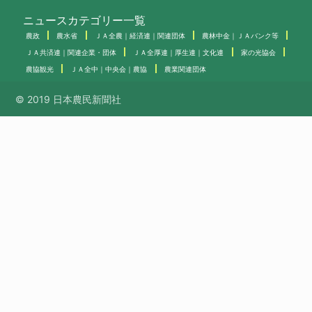
ニュースカテゴリー一覧
農政
農水省
ＪＡ全農｜経済連｜関連団体
農林中金｜ＪＡバンク等
ＪＡ共済連｜関連企業・団体
ＪＡ全厚連｜厚生連｜文化連
家の光協会
農協観光
ＪＡ全中｜中央会｜農協
農業関連団体
© 2019 日本農民新聞社