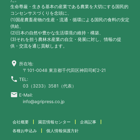
生命尊厳・生きる基本の産業である農業を大切にする国民的
コンセンサスづくりを念頭に、
(1)国産農畜産物の生産・流通・循環による国民の食料の安定
供給、
(2)日本の自然や豊かな生活環境の維持・構築、
(3)それを担う農林水産業の自立・発展に対し、情報の提
供・交流を通じ貢献します。
location_on
所在地:
〒101-0048 東京都千代田区神田司町2-21
call
TEL:
03（3233）3581（代表）
email
E-Mail:
info@agripress.co.jp
会社概要
園芸情報センター
企画記事
各種お申込み
個人情報保護方針