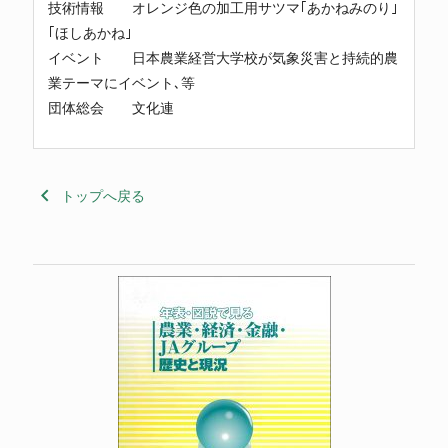
技術情報 オレンジ色の加工用サツマ｢あかねみのり｣
｢ほしあかね｣
イベント 日本農業経営大学校が気象災害と持続的農
業テーマにイベント､等
団体総会 文化連
keyboard_arrow_left
トップへ戻る