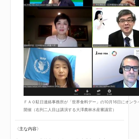
ＦＡＯ駐日連絡事務所が「世界食料デー」の10月16日にオンラ
開催（右列二人目は講演する大澤農林水産審議官）
〈主な内容〉