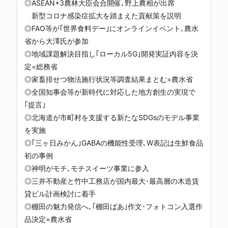
◎ASEAN+3農林大臣会合開催､野上農相が出席
新型コロナ感染症拡大を踏まえた貢献策を説明
◎FAO等が｢世界食料デー｣にオンラインイベント､農水
省から大澤氏が参加
◎地域課題解決目指し｢ローカル5G｣開発実証内容を決
定=総務省
◎家畜排せつ物法施行状況等調査結果まとむ=農水省
◎全国知事会等が新時代に対応した地方創生の実現で
｢提言｣
◎北海道が市町村を支援する新たなSDGsのモデル事業
を実施
◎｢三ヶ日みかん｣GABAの機能性受理､W表記は生鮮食品
初の事例
◎神明がモチ､モチスイーツ事業に参入
◎三井不動産と竹中工務店が国内最大･最高層の木造賃
貸ビル計画検討に着手
◎棚田の魅力発信へ､｢棚田ばあ｣作文･フォトコン入選作
品決定=農水省