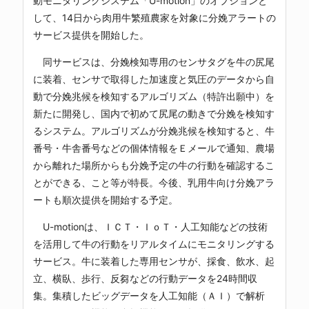
動モニタリングシステム「U-motion」のオプションと
して、14日から肉用牛繁殖農家を対象に分娩アラートの
サービス提供を開始した。
同サービスは、分娩検知専用のセンサタグを牛の尻尾
に装着、センサで取得した加速度と気圧のデータから自
動で分娩兆候を検知するアルゴリズム（特許出願中）を
新たに開発し、国内で初めて尻尾の動きで分娩を検知す
るシステム。アルゴリズムが分娩兆候を検知すると、牛
番号・牛舎番号などの個体情報をＥメールで通知、農場
から離れた場所からも分娩予定の牛の行動を確認するこ
とができる、こと等が特長。今後、乳用牛向け分娩アラ
ートも順次提供を開始する予定。
U-motionは、ＩＣＴ・ＩｏＴ・人工知能などの技術
を活用して牛の行動をリアルタイムにモニタリングする
サービス。牛に装着した専用センサが、採食、飲水、起
立、横臥、歩行、反芻などの行動データを24時間収
集。集積したビッグデータを人工知能（ＡＩ）で解析