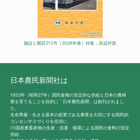
施設と園芸213号（2026年春）特集：高温対策
日本農民新聞社は
1952年（昭和27年）国民食糧の安定的な供給と日本の農林
業を育てることを目的に「日本農民新聞」は創刊されまし
た。
生命尊厳・生きる基本の産業である農業を大切にする国民的
コンセンサスづくりを念頭に、
(1)国産農畜産物の生産・流通・循環による国民の食料の安定
供給、