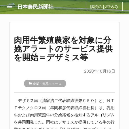
menu
日本農民新聞社
購読のお申込み
肉用牛繁殖農家を対象に分
娩アラートのサービス提供
を開始＝デザミス等
2020年10月16日
folder
企業・商品ニュース
デザミス㈱（清家浩二代表取締役兼ＣＥＯ）と、ＮＴ
Ｔテクノクロス㈱（串間和彦代表取締役社長）は、乳用
牛および肉用繁殖牛の分娩兆候を検知するアルゴリズム
を共同開発した。両社はデザミスが提供している牛の行