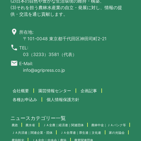
(2)日本の自然や豊かな生活環境の維持・構築、
(3)それを担う農林水産業の自立・発展に対し、情報の提
供・交流を通じ貢献します。
location_on
所在地:
〒101-0048 東京都千代田区神田司町2-21
call
TEL:
03（3233）3581（代表）
email
E-Mail:
info@agripress.co.jp
会社概要
園芸情報センター
企画記事
各種お申込み
個人情報保護方針
ニュースカテゴリー一覧
農政
農水省
ＪＡ全農｜経済連｜関連団体
農林中金｜ＪＡバンク等
ＪＡ共済連｜関連企業・団体
ＪＡ全厚連｜厚生連｜文化連
家の光協会
農協観光
ＪＡ全中｜中央会｜農協
農業関連団体