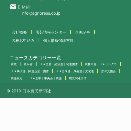
email
E-Mail:
info@agripress.co.jp
会社概要
園芸情報センター
企画記事
各種お申込み
個人情報保護方針
ニュースカテゴリー一覧
農政
農水省
ＪＡ全農｜経済連｜関連団体
農林中金｜ＪＡバンク等
ＪＡ共済連｜関連企業・団体
ＪＡ全厚連｜厚生連｜文化連
家の光協会
農協観光
ＪＡ全中｜中央会｜農協
農業関連団体
© 2019 日本農民新聞社