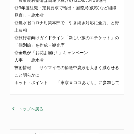
農業農村整備は関連予算含め122%の5408億円
◎3年度組織・定員要求で輸出・国際局(仮称)など組織
見直し＝農水省
◎農水省コロナ対策本部で「引き続き対応に全力」と野
上農相
◎旅行者向けガイドライン「新しい旅のエチケット」の
「個別編」を作成＝観光庁
◎全農が「お花よ届け!!」キャンペーン
人事 農水省
技術情報 サツマイモの輸送中腐敗を大きく減らせる
こと明らかに
ホット・ポイント 「東京☆ココあぐり」に参加して
keyboard_arrow_left
トップへ戻る