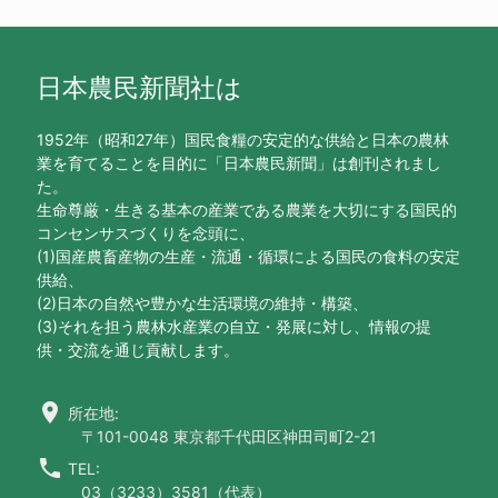
日本農民新聞社は
1952年（昭和27年）国民食糧の安定的な供給と日本の農林
業を育てることを目的に「日本農民新聞」は創刊されまし
た。
生命尊厳・生きる基本の産業である農業を大切にする国民的
コンセンサスづくりを念頭に、
(1)国産農畜産物の生産・流通・循環による国民の食料の安定
供給、
(2)日本の自然や豊かな生活環境の維持・構築、
(3)それを担う農林水産業の自立・発展に対し、情報の提
供・交流を通じ貢献します。
location_on
所在地:
〒101-0048 東京都千代田区神田司町2-21
call
TEL:
03（3233）3581（代表）