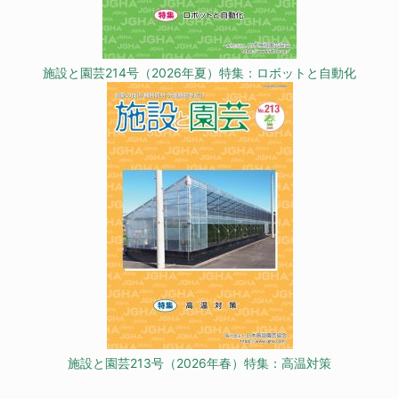
施設と園芸214号（2026年夏）特集：ロボットと自動化
施設と園芸213号（2026年春）特集：高温対策