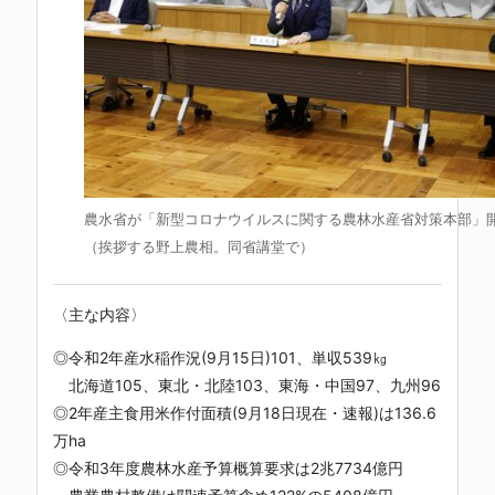
農水省が「新型コロナウイルスに関する農林水産省対策本部」開
（挨拶する野上農相。同省講堂で）
〈主な内容〉
◎令和2年産水稲作況(9月15日)101、単収539㎏
北海道105、東北・北陸103、東海・中国97、九州96
◎2年産主食用米作付面積(9月18日現在・速報)は136.6
万ha
◎令和3年度農林水産予算概算要求は2兆7734億円