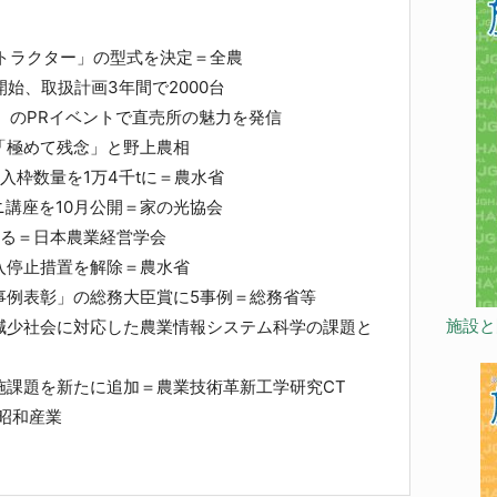
型トラクター」の型式を決定＝全農
始、取扱計画3年間で2000台
』のPRイベントで直売所の魅力を発信
「極めて残念」と野上農相
入枠数量を1万4千tに＝農水省
ミニ講座を10月公開＝家の光協会
まる＝日本農業経営学会
入停止措置を解除＝農水省
事例表彰」の総務大臣賞に5事例＝総務省等
施設と
減少社会に対応した農業情報システム科学の課題と
施課題を新たに追加＝農業技術革新工学研究CT
昭和産業