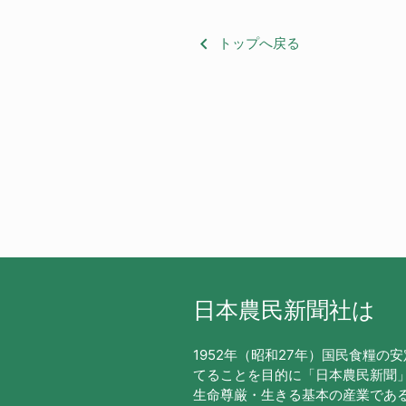
keyboard_arrow_left
トップへ戻る
日本農民新聞社は
1952年（昭和27年）国民食糧の
てることを目的に「日本農民新聞
生命尊厳・生きる基本の産業であ