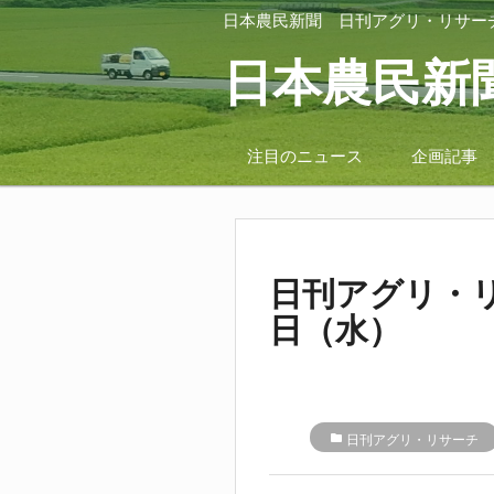
日本農民新聞
日刊アグリ・リサー
日本農民新
注目のニュース
企画記事
日刊アグリ・リ
日（水）
folder
日刊アグリ・リサーチ