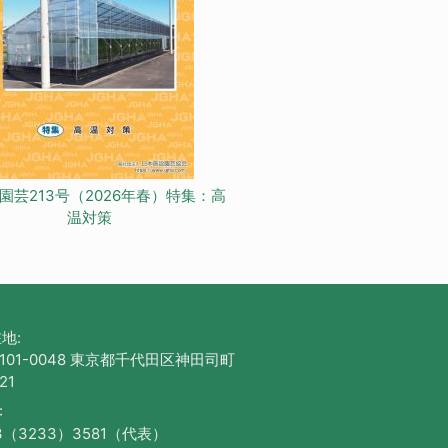
園芸213号（2026年春）特集：高
温対策
地:
101-0048 東京都千代田区神田司町
21
:
3（3233）3581（代表）