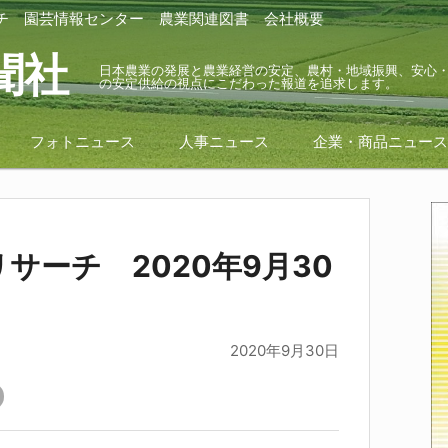
チ
園芸情報センター
農業関連図書
会社概要
聞社
日本農業の発展と農業経営の安定、農村・地域振興、安心
の安定供給の視点にこだわった報道を追求します。
フォトニュース
人事ニュース
企業・商品ニュー
サーチ 2020年9月30
2020年9月30日