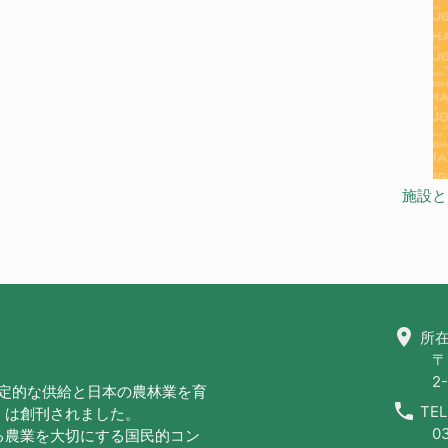
施設と
location_on
所在
〒
2-
安定的な供給と日本の農林業を育
call
TEL
」は創刊されました。
0
る農業を大切にする国民的コン