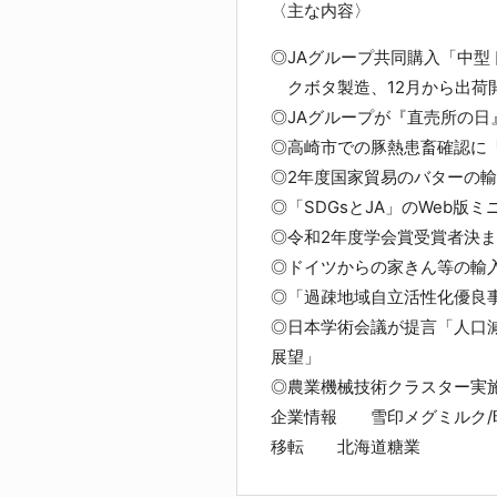
〈主な内容〉
◎JAグループ共同購入「中
クボタ製造、12月から出荷開
◎JAグループが『直売所の日
◎高崎市での豚熱患畜確認に
◎2年度国家貿易のバターの輸
◎「SDGsとJA」のWeb版
◎令和2年度学会賞受賞者決
◎ドイツからの家きん等の輸
◎「過疎地域自立活性化優良
◎日本学術会議が提言「人口
展望」
◎農業機械技術クラスター実
企業情報 雪印メグミルク/
移転 北海道糖業