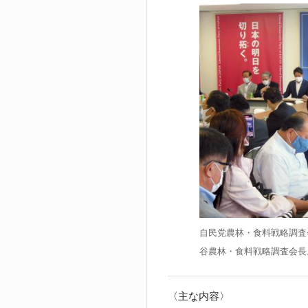
自民党農林・食料戦略調査
谷農林・食料戦略調査会長
〈主な内容〉