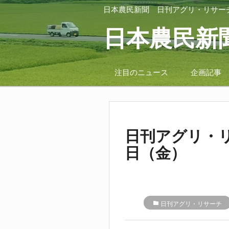
日本農民新聞
日刊アグリ・リサー
日本農民新
注目のニュース
企画記事
日刊アグリ・リ
日（金）
folder
日刊アグリ・リサーチ