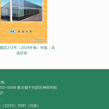
園芸213号（2026年春）特集：高
温対策
地:
101-0048 東京都千代田区神田司町
21
:
3（3233）3581（代表）