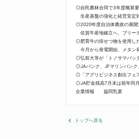
◎自民農林合同で3年度概算
生産基盤の強化と経営安定対
◎2020年度自治体農政の展開
佐賀牛産地確立へ、ブリーデ
◎肥育牛の排せつ物を使用し
今月から発電開始、メタン発
◎弘前大等が「トノサマバッ
◎JAバンク、JFマリンバン
◎「アグリビジネス創出フェ
◎JA貯金残高7月末は前年同月比
企業情報 協同乳業
keyboard_arrow_left
トップへ戻る