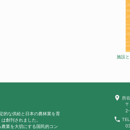
施設と
location_on
所在
〒
2-
安定的な供給と日本の農林業を育
call
TEL
」は創刊されました。
0
る農業を大切にする国民的コン