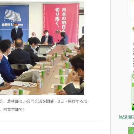
会、農林部会が合同会議を開催＝3日（挨拶する塩
。同党本部で）
施設園