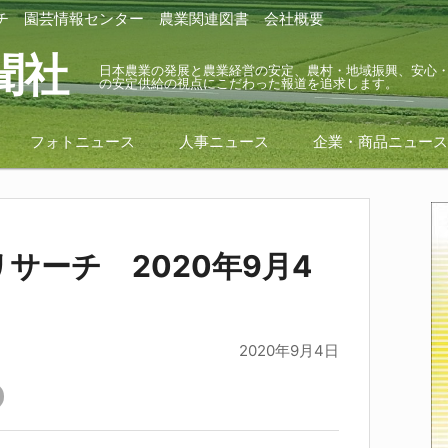
チ
園芸情報センター
農業関連図書
会社概要
聞社
日本農業の発展と農業経営の安定、農村・地域振興、安心
の安定供給の視点にこだわった報道を追求します。
フォトニュース
人事ニュース
企業・商品ニュー
サーチ 2020年9月4
2020年9月4日