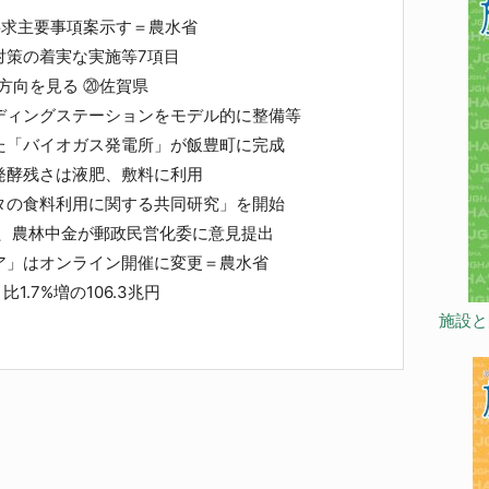
要求主要事項案示す＝農水省
策の着実な実施等7項目
方向を見る ⑳佐賀県
ィングステーションをモデル的に整備等
た「バイオガス発電所」が飯豊町に完成
酵残さは液肥、敷料に利用
タの食料利用に関する共同研究」を開始
ク、農林中金が郵政民営化委に意見提出
ア」はオンライン開催に変更＝農水省
1.7%増の106.3兆円
施設と