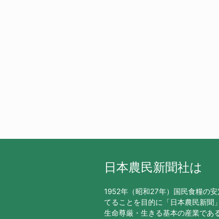
日本農民新聞社は
1952年（昭和27年）国民食糧の
てることを目的に「日本農民新聞
生命尊厳・生きる基本の産業であ