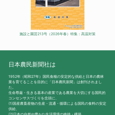
施設と園芸213号（2026年春）特集：高温対策
日本農民新聞社は
1952年（昭和27年）国民食糧の安定的な供給と日本の農林
業を育てることを目的に「日本農民新聞」は創刊されまし
た。
生命尊厳・生きる基本の産業である農業を大切にする国民的
コンセンサスづくりを念頭に、
(1)国産農畜産物の生産・流通・循環による国民の食料の安定
供給、
(2)日本の自然や豊かな生活環境の維持・構築、