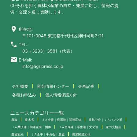
(3)それを担う農林水産業の自立・発展に対し、情報の提
供・交流を通じ貢献します。
location_on
所在地:
〒101-0048 東京都千代田区神田司町2-21
call
TEL:
03（3233）3581（代表）
email
E-Mail:
info@agripress.co.jp
会社概要
園芸情報センター
企画記事
各種お申込み
個人情報保護方針
ニュースカテゴリー一覧
農政
農水省
ＪＡ全農｜経済連｜関連団体
農林中金｜ＪＡバンク等
ＪＡ共済連｜関連企業・団体
ＪＡ全厚連｜厚生連｜文化連
家の光協会
農協観光
ＪＡ全中｜中央会｜農協
農業関連団体