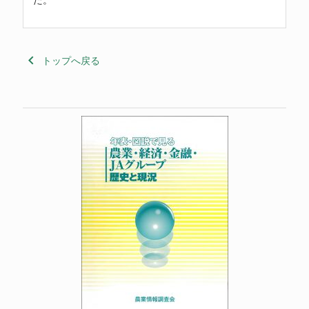
keyboard_arrow_left
トップへ戻る