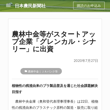
menu
日本農民新聞社
購読のお申込み
農林中金等がスタートアッ
プ企業「グレンカル・シナ
リー」に出資
2020年7月27日
folder
農林中金｜ＪＡバンク等
植物性の残渣由来のプラ製品普及を通じた社会課題解決
目指す
農林中央金庫（奥和登代表理事理事長）は22日、植物
性の残渣由来のプラスチック原料の製造・販売に取り組