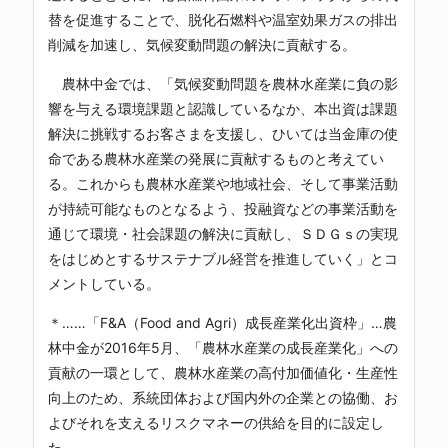
替を促進することで、脱化石燃料や温室効果ガスの排出
削減を加速し、気候変動問題の解決に貢献する。
農林中金では、「気候変動問題を農林水産業に負の影
響を与える環境課題と認識しているなか、本出資は課題
解決に挑戦するお客さまを支援し、ひいては当金庫の使
命である農林水産業の発展に貢献するものと考えてい
る。これからも農林水産業や地域社会、そして事業活動
が持続可能なものとなるよう、投融資などの事業活動を
通じて環境・社会課題の解決に貢献し、ＳＤＧｓの実現
をはじめとするサステナブル経営を推進していく」とコ
メントしている。
＊……「F&A（Food and Agri）成長産業化出資枠」…農
林中金が2016年5月、「農林水産業の成長産業化」への
貢献の一環として、農林水産業の高付加価値化・生産性
向上のため、系統団体および国内外の企業との協働、お
よびそれを支えるリスクマネーの供給を目的に設定し
た。