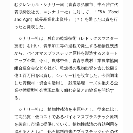
むグレンカル・シナリー㈱（青森県弘前市、中石雅仁代
表取締役社長、＝シナリー社）に対して、「F&A（Food
and Agri）成長産業化出資枠」（＊）を通じた出資を行
ったと発表した。
シナリー社は、独自の乾燥技術（レドックスマスター
技術）を用い、青果加工等の過程で発生する植物性残渣
から、バイオマスプラスチック原料を製造するスタート
アップ企業。今回、農林中金、青森県農村工業農業協同
組合連合会など６社が、乾燥機の現物出資を含む総額２
億１百万円を出資し、シナリー社を設立した。今回調達
した資機材・資金を活用し、残渣処理ニーズを抱える企
業や循環型社会実現に取り組む企業との協業を開始す
る。
シナリー社は、植物性残渣を主原料とし、従来に比し
て高品質・低コストであるバイオマスプラスチック原料
を製造し市場に提供していく。植物性残渣の有効利用を
進めるとともに、化石燃料由来のプラスチックからの代