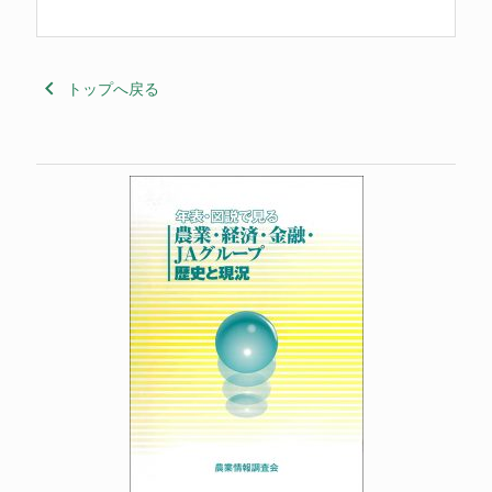
keyboard_arrow_left
トップへ戻る