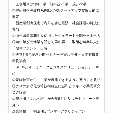
主食用米は増加0県、前年並25県、減少22県
◎農研機構等政府系9機関がスタートアップ支援目的に
協定
新産業創出促進で海外を含む経済・社会課題の解決に
寄与
◎山形県産落花生を使用したジェラートを開発＝山形大
◎農中等が養蜂業を通じて里山再生に取組む農業法人に
「復興ファンド」出資
◎設立1周年記念公開セミナーをWeb開催＝日本有機農
産物協会
SDGsとオーガニックビジネスソリューションテーマ
に
◎豪雨被害から「生業が再建できるように努力」と農相
◎ナスの多収化栽培技術確立に誠和とタキイが共同研究
契約締結
◎農水省「あふの環」が今年9月にサステナウィーク実
施へ
企業情報 明治HD/ヤンマーアグリジャパン