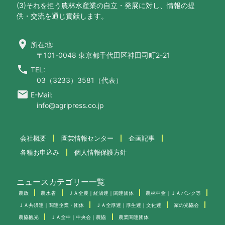
(3)それを担う農林水産業の自立・発展に対し、情報の提
供・交流を通じ貢献します。
location_on
所在地:
〒101-0048 東京都千代田区神田司町2-21
call
TEL:
03（3233）3581（代表）
email
E-Mail:
info@agripress.co.jp
会社概要
園芸情報センター
企画記事
各種お申込み
個人情報保護方針
ニュースカテゴリー一覧
農政
農水省
ＪＡ全農｜経済連｜関連団体
農林中金｜ＪＡバンク等
ＪＡ共済連｜関連企業・団体
ＪＡ全厚連｜厚生連｜文化連
家の光協会
農協観光
ＪＡ全中｜中央会｜農協
農業関連団体