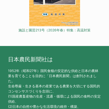
施設と園芸213号（2026年春）特集：高温対策
日本農民新聞社は
1952年（昭和27年）国民食糧の安定的な供給と日本の農林
業を育てることを目的に「日本農民新聞」は創刊されまし
た。
生命尊厳・生きる基本の産業である農業を大切にする国民的
コンセンサスづくりを念頭に、
(1)国産農畜産物の生産・流通・循環による国民の食料の安定
供給、
(2)日本の自然や豊かな生活環境の維持・構築、