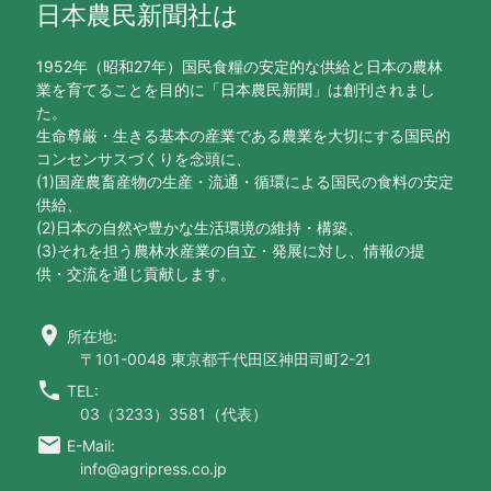
日本農民新聞社は
1952年（昭和27年）国民食糧の安定的な供給と日本の農林
業を育てることを目的に「日本農民新聞」は創刊されまし
た。
生命尊厳・生きる基本の産業である農業を大切にする国民的
コンセンサスづくりを念頭に、
(1)国産農畜産物の生産・流通・循環による国民の食料の安定
供給、
(2)日本の自然や豊かな生活環境の維持・構築、
(3)それを担う農林水産業の自立・発展に対し、情報の提
供・交流を通じ貢献します。
location_on
所在地:
〒101-0048 東京都千代田区神田司町2-21
call
TEL:
03（3233）3581（代表）
email
E-Mail:
info@agripress.co.jp