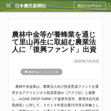
menu
日本農民新聞社
購読のお申込み
農林中金等が養蜂業を通じ
て里山再生に取組む農業法
人に「復興ファンド」出資
2020年7月20日
folder
農林中金｜ＪＡバンク等
農林中央金庫は、農業法人向け投資育成ファンドを運
営するアグリビジネス投資育成㈱（アグリ社）と連携
し、㈱ONE DROP FARM（千葉県市原市、豊増洋右代表
取締役）に対して、２０１９年度台風15号等を対象とし