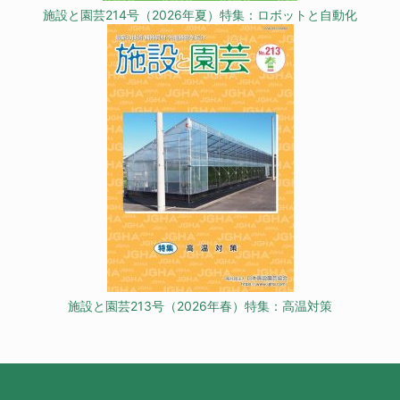
施設と園芸214号（2026年夏）特集：ロボットと自動化
施設と園芸213号（2026年春）特集：高温対策