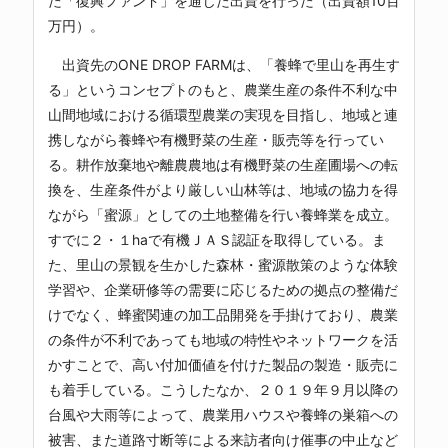
た「復興ファンド」を通じた出資を行った（出資額10百
万円）。
出資先のONE DROP FARMは、「養蜂で里山を再生す
る」というコンセプトのもと、農業生産の条件不利な中
山間地域における循環型農業の実現を目指し、地域と連
携しながら養蜂や有機野菜の生産・販売等を行ってい
る。耕作放棄地や離農農地は有機野菜の生産圃場への転
換を、生産条件がより厳しい山林等は、地域の協力を得
ながら「蜜源」としての土地整備を行い養蜂業を成立。
すでに２・１haで有機ＪＡＳ認証を取得している。ま
た、里山の景観を生かした森林・蜜源散策のような体験
学習や、企業研修等の需要に応じるための拠点の整備だ
けでなく、蜂蜜関連の加工品開発を手掛けており、農業
の条件が不利であっても地域の特性やネットワークを活
かすことで、高い付加価値を付けた製品の製造・販売に
も着手している。こうしたなか、２０１９年９月以降の
台風や大雨等によって、農業用ハウスや養蜂の巣箱への
被害、また道路寸断等による来訪者向け催事の中止など