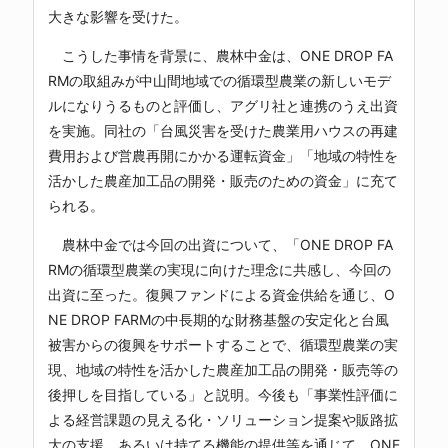
大きな影響を受けた。
こうした事情を背景に、農林中金は、ONE DROP FA
RMの取組みが中山間地域での循環型農業の新しいモデ
ルになりうるものと評価し、アグリ社と連携のうえ出資
を実施。同社の「台風災害を受けた農業用ハウスの再建
費用および営農再開にかかる運転資金」「地域の特性を
活かした農産加工品の開発・販売のための資金」に充て
られる。
農林中金では今回の出資について、「ONE DROP FA
RMの循環型農業の実現に向けた理念に共感し、今回の
出資に至った。復興ファンドによる資金供給を通じ、O
NE DROP FARMの中長期的な財務基盤の安定化と台風
被害からの復興をサポートすることで、循環型農業の実
現、地域の特性を活かした農産加工品の開発・販売等の
後押しを目指している」と説明。今後も「事業性評価に
よる経営課題の見える化・ソリューション提案や販路拡
大の支援、あるいは持てる機能の提供等を通じて、ONE