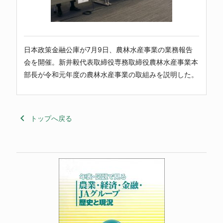
日本政策金融公庫が7月9日、農林水産事業の業務報告
会を開催。新井毅代表取締役専務取締役農林水産事業本
部長が令和元年度の農林水産事業の取組みを説明した。
keyboard_arrow_left
トップへ戻る