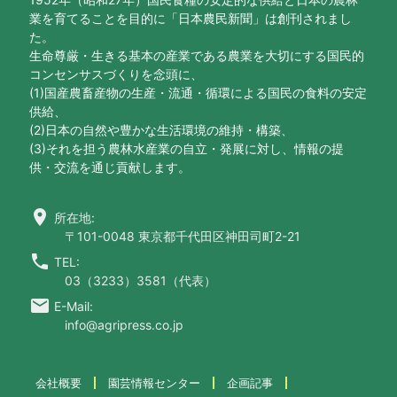
業を育てることを目的に「日本農民新聞」は創刊されまし
た。
生命尊厳・生きる基本の産業である農業を大切にする国民的
コンセンサスづくりを念頭に、
(1)国産農畜産物の生産・流通・循環による国民の食料の安定
供給、
(2)日本の自然や豊かな生活環境の維持・構築、
(3)それを担う農林水産業の自立・発展に対し、情報の提
供・交流を通じ貢献します。
location_on
所在地:
〒101-0048 東京都千代田区神田司町2-21
call
TEL:
03（3233）3581（代表）
email
E-Mail:
info@agripress.co.jp
会社概要
園芸情報センター
企画記事