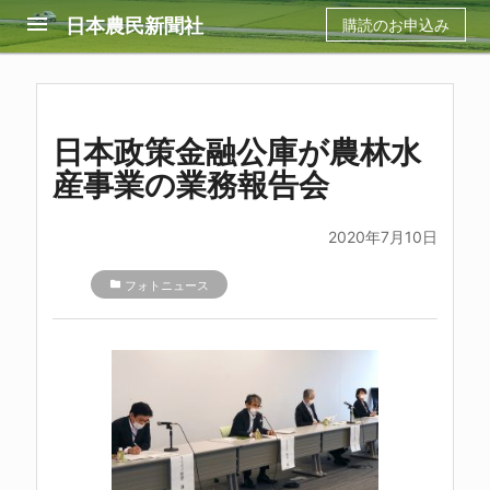
menu
日本農民新聞社
購読のお申込み
日本政策金融公庫が農林水
産事業の業務報告会
2020年7月10日
folder
フォトニュース