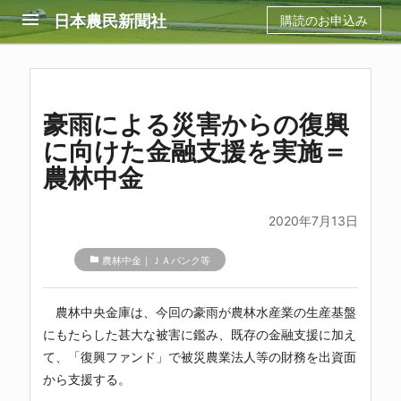
menu
日本農民新聞社
購読のお申込み
豪雨による災害からの復興
に向けた金融支援を実施＝
農林中金
2020年7月13日
folder
農林中金｜ＪＡバンク等
農林中央金庫は、今回の豪雨が農林水産業の生産基盤
にもたらした甚大な被害に鑑み、既存の金融支援に加え
て、「復興ファンド」で被災農業法人等の財務を出資面
から支援する。