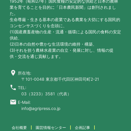
1952年（昭和27年）国民食糧の安定的な供給と日本の農林
業を育てることを目的に「日本農民新聞」は創刊されまし
た。
生命尊厳・生きる基本の産業である農業を大切にする国民的
コンセンサスづくりを念頭に、
(1)国産農畜産物の生産・流通・循環による国民の食料の安定
供給、
(2)日本の自然や豊かな生活環境の維持・構築、
(3)それを担う農林水産業の自立・発展に対し、情報の提
供・交流を通じ貢献します。
location_on
所在地:
〒101-0048 東京都千代田区神田司町2-21
call
TEL:
03（3233）3581（代表）
email
E-Mail:
info@agripress.co.jp
会社概要
園芸情報センター
企画記事