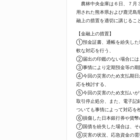
農林中央金庫は６日、７月３
用された熊本県および鹿児島県
融上の措置を適切に講じるこ
【金融上の措置】
①預金証書、通帳を紛失した
軟な対応を行う、
②届出の印鑑のない場合には
③事情により定期預金等の期
④今回の災害のため支払期日
応を検討する、
⑤今回の災害のため支払いが
取引停止処分、また、電子記
ついても事情によって対応を
⑥損傷した日本銀行券や貨幣
⑦国債を紛失した場合は、そ
⑧災害の状況、応急資金の需