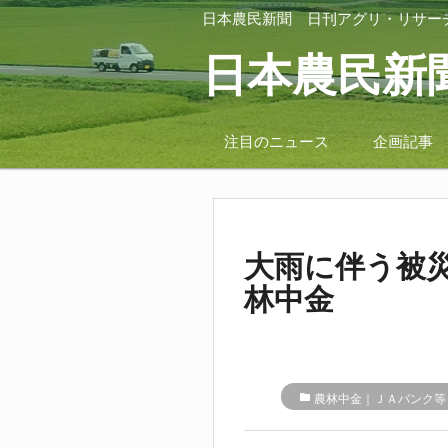
日本農民新聞
日刊アグリ・リサー
日本農民新
注目のニュース
企画記事
大雨に伴う被
林中金
folder
農林中金｜ＪＡバンク等