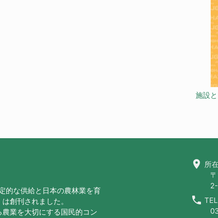
施設と
location_on
所在
〒
2-
安定的な供給と日本の農林業を育
call
TEL
」は創刊されました。
0
る農業を大切にする国民的コン