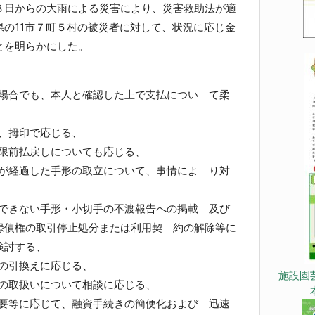
日からの大雨による災害により、災害救助法が適
の11市７町５村の被災者に対して、状況に応じ金
とを明らかにした。
場合でも、本人と確認した上で支払につい て柔
、拇印で応じる、
限前払戻しについても応じる、
が経過した手形の取立について、事情によ り対
できない手形・小切手の不渡報告への掲載 及び
録債権の取引停止処分または利用契 約の解除等に
検討する、
の引換えに応じる、
施設園
の取扱いについて相談に応じる、
要等に応じて、融資手続きの簡便化および 迅速