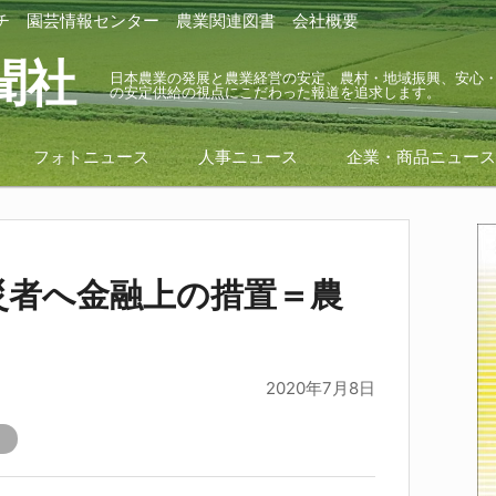
チ
園芸情報センター
農業関連図書
会社概要
聞社
日本農業の発展と農業経営の安定、農村・地域振興、安心
の安定供給の視点にこだわった報道を追求します。
フォトニュース
人事ニュース
企業・商品ニュー
災者へ金融上の措置＝農
2020年7月8日