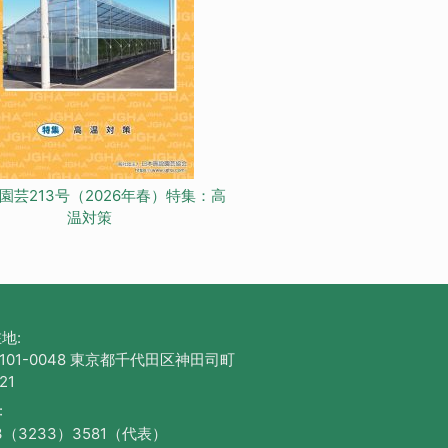
園芸213号（2026年春）特集：高
温対策
地:
101-0048 東京都千代田区神田司町
21
:
3（3233）3581（代表）