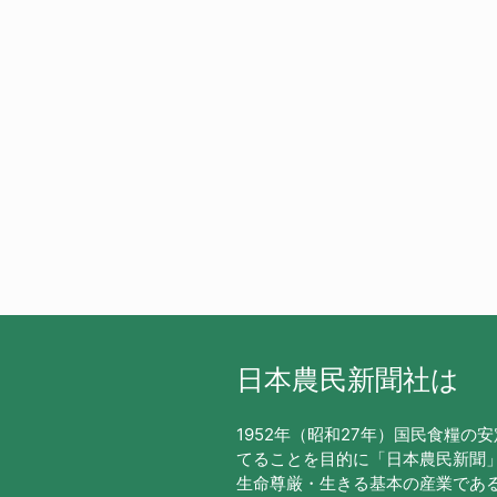
日本農民新聞社は
1952年（昭和27年）国民食糧の
てることを目的に「日本農民新聞
生命尊厳・生きる基本の産業であ