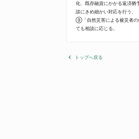
化、既存融資にかかる返済猶
談にきめ細かい対応を行う、
⑨「自然災害による被災者の
ても相談に応じる。
keyboard_arrow_left
トップへ戻る