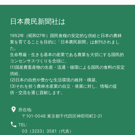
日本農民新聞社は
1952年（昭和27年）国民食糧の安定的な供給と日本の農林
業を育てることを目的に「日本農民新聞」は創刊されまし
た。
生命尊厳・生きる基本の産業である農業を大切にする国民的
コンセンサスづくりを念頭に、
(1)国産農畜産物の生産・流通・循環による国民の食料の安定
供給、
(2)日本の自然や豊かな生活環境の維持・構築、
(3)それを担う農林水産業の自立・発展に対し、情報の提
供・交流を通じ貢献します。
location_on
所在地:
〒101-0048 東京都千代田区神田司町2-21
call
TEL:
03（3233）3581（代表）