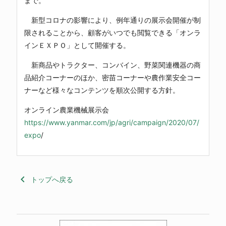
まで。
新型コロナの影響により、例年通りの展示会開催が制
限されることから、顧客がいつでも閲覧できる「オンラ
インＥＸＰＯ」として開催する。
新商品やトラクター、コンバイン、野菜関連機器の商
品紹介コーナーのほか、密苗コーナーや農作業安全コー
ナーなど様々なコンテンツを順次公開する方針。
オンライン農業機械展示会
https://www.yanmar.com/jp/agri/campaign/2020/07/
expo
/
keyboard_arrow_left
トップへ戻る