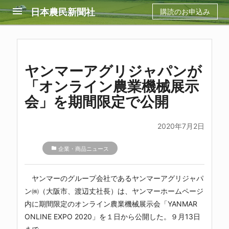
menu
日本農民新聞社
購読のお申込み
ヤンマーアグリジャパンが
「オンライン農業機械展示
会」を期間限定で公開
2020年7月2日
folder
企業・商品ニュース
ヤンマーのグループ会社であるヤンマーアグリジャパ
ン㈱（大阪市、渡辺丈社長）は、ヤンマーホームページ
内に期間限定のオンライン農業機械展示会「YANMAR
ONLINE EXPO 2020」を１日から公開した。９月13日