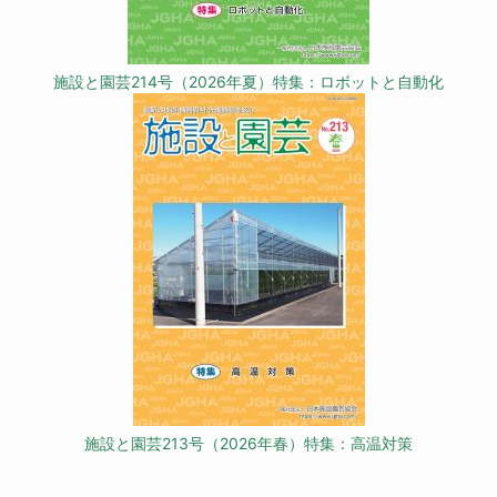
施設と園芸214号（2026年夏）特集：ロボットと自動化
施設と園芸213号（2026年春）特集：高温対策