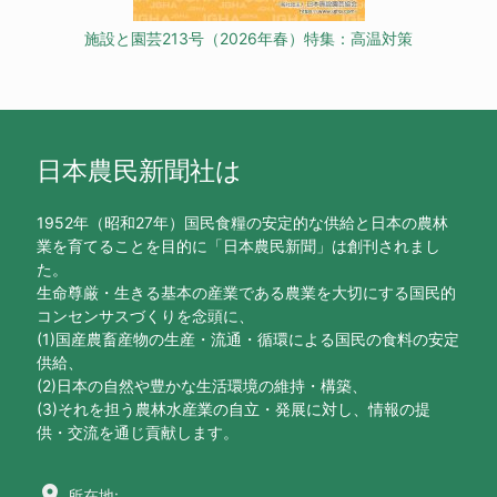
施設と園芸213号（2026年春）特集：高温対策
日本農民新聞社は
1952年（昭和27年）国民食糧の安定的な供給と日本の農林
業を育てることを目的に「日本農民新聞」は創刊されまし
た。
生命尊厳・生きる基本の産業である農業を大切にする国民的
コンセンサスづくりを念頭に、
(1)国産農畜産物の生産・流通・循環による国民の食料の安定
供給、
(2)日本の自然や豊かな生活環境の維持・構築、
(3)それを担う農林水産業の自立・発展に対し、情報の提
供・交流を通じ貢献します。
location_on
所在地: