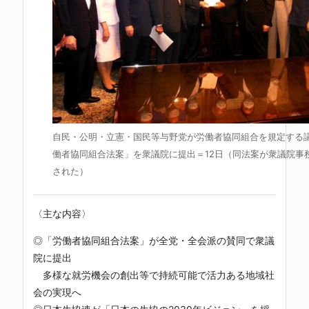
自民・公明・立憲・国民等与野党が労働者協同組合を規定する
働者協同組合法案」を衆議院に提出＝12日（同法案が衆議院事
された）
〈主な内容〉
◎「労働者協同組合法案」が全党・全会派の賛同で衆議
院に提出
多様な就労機会の創出等で持続可能で活力ある地域社
会の実現へ