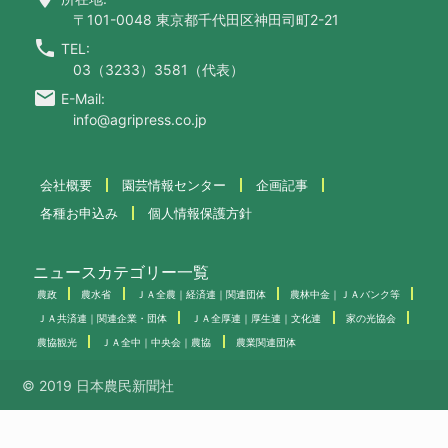
〒101-0048 東京都千代田区神田司町2-21
call
TEL:
03（3233）3581（代表）
email
E-Mail:
info@agripress.co.jp
会社概要
園芸情報センター
企画記事
各種お申込み
個人情報保護方針
ニュースカテゴリー一覧
農政
農水省
ＪＡ全農｜経済連｜関連団体
農林中金｜ＪＡバンク等
ＪＡ共済連｜関連企業・団体
ＪＡ全厚連｜厚生連｜文化連
家の光協会
農協観光
ＪＡ全中｜中央会｜農協
農業関連団体
© 2019 日本農民新聞社