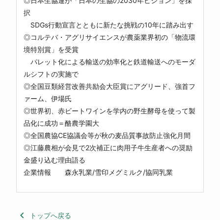
◎日本生協連が「日本の生協の2030年ビジョン」を採
択
SDGs行動宣言とともに新たな挑戦の10年に踏み出す
◎コルテバ・アグリサイエンスが農薬業界初の「物流環
境特別賞」を受賞
パレット化による輸送の効率化と鉄道輸送へのモーダ
ルシフトの実施で
◎全国豆類経営改善共励会大臣賞にアグリード、強首フ
ァーム、伊場氏
◎世界初、赤ビートワインを学内の野生酵母を使って製
品化に成功＝酪農学園大
◎全国農協CE協議会等が秋の麦品質事故防止強化月間
◎江藤農相が会見で2次補正に肉用子牛生産者への奨励
金盛り込む理由語る
企業情報 森永乳業/雪印メグミルク/協同乳業
keyboard_arrow_left
トップへ戻る