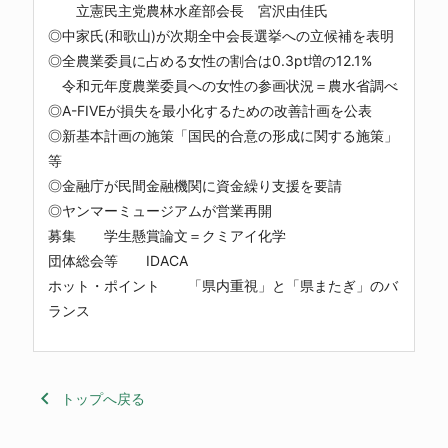
立憲民主党農林水産部会長 宮沢由佳氏
◎中家氏(和歌山)が次期全中会長選挙への立候補を表明
◎全農業委員に占める女性の割合は0.3pt増の12.1%
令和元年度農業委員への女性の参画状況＝農水省調べ
◎A-FIVEが損失を最小化するための改善計画を公表
◎新基本計画の施策「国民的合意の形成に関する施策」
等
◎金融庁が民間金融機関に資金繰り支援を要請
◎ヤンマーミュージアムが営業再開
募集 学生懸賞論文＝クミアイ化学
団体総会等 IDACA
ホット・ポイント 「県内重視」と「県またぎ」のバ
ランス
keyboard_arrow_left
トップへ戻る