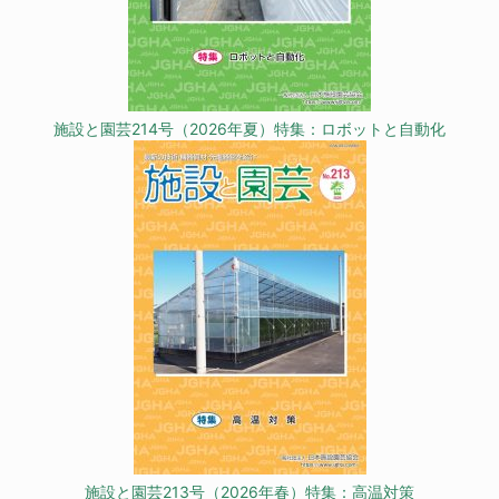
施設と園芸214号（2026年夏）特集：ロボットと自動化
施設と園芸213号（2026年春）特集：高温対策