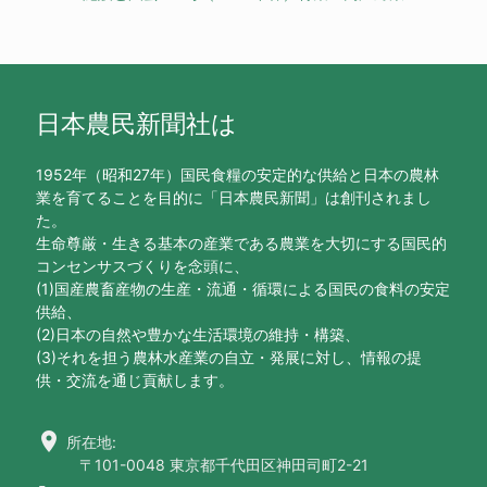
日本農民新聞社は
1952年（昭和27年）国民食糧の安定的な供給と日本の農林
業を育てることを目的に「日本農民新聞」は創刊されまし
た。
生命尊厳・生きる基本の産業である農業を大切にする国民的
コンセンサスづくりを念頭に、
(1)国産農畜産物の生産・流通・循環による国民の食料の安定
供給、
(2)日本の自然や豊かな生活環境の維持・構築、
(3)それを担う農林水産業の自立・発展に対し、情報の提
供・交流を通じ貢献します。
location_on
所在地:
〒101-0048 東京都千代田区神田司町2-21