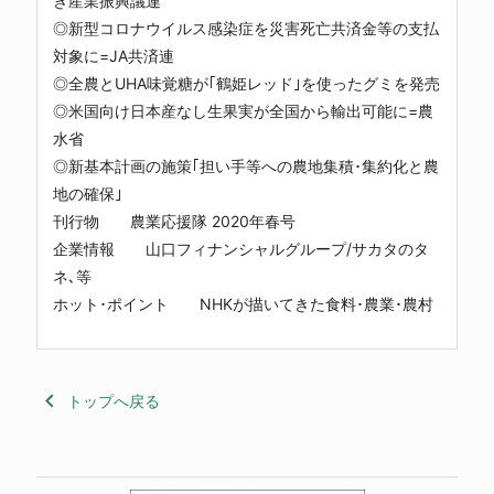
き産業振興議連
◎新型コロナウイルス感染症を災害死亡共済金等の支払
対象に=JA共済連
◎全農とUHA味覚糖が｢鶴姫レッド｣を使ったグミを発売
◎米国向け日本産なし生果実が全国から輸出可能に=農
水省
◎新基本計画の施策｢担い手等への農地集積･集約化と農
地の確保｣
刊行物 農業応援隊 2020年春号
企業情報 山口フィナンシャルグループ/サカタのタ
ネ､等
ホット･ポイント NHKが描いてきた食料･農業･農村
keyboard_arrow_left
トップへ戻る