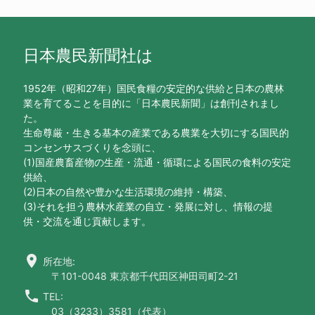
日本農民新聞社は
1952年（昭和27年）国民食糧の安定的な供給と日本の農林
業を育てることを目的に「日本農民新聞」は創刊されまし
た。
生命尊厳・生きる基本の産業である農業を大切にする国民的
コンセンサスづくりを念頭に、
(1)国産農畜産物の生産・流通・循環による国民の食料の安定
供給、
(2)日本の自然や豊かな生活環境の維持・構築、
(3)それを担う農林水産業の自立・発展に対し、情報の提
供・交流を通じ貢献します。
location_on
所在地:
〒101-0048 東京都千代田区神田司町2-21
call
TEL:
03（3233）3581（代表）