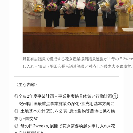
野党有志議員で構成する花き産業振興議員連盟が「母の日2wee
し入れ＝16日（羽田会長ら議連議員と対応した藤木大臣政務官
〈主な内容〉
◎全農2年度事業計画～事業別実施具体策と行動計画①
3か年計画最重点事業施策の深化･拡充を基本方向に
◎｢土地基本方針(案)｣を公表､農地集約等農地に係る施
策も=国交省
◎｢母の日2weeks｣展開で花き需要喚起を申し入れ=花