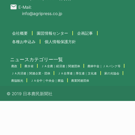
email
E-Mail:
info@agripress.co.jp
会社概要
園芸情報センター
企画記事
各種お申込み
個人情報保護方針
ニュースカテゴリー一覧
農政
農水省
ＪＡ全農｜経済連｜関連団体
農林中金｜ＪＡバンク等
ＪＡ共済連｜関連企業・団体
ＪＡ全厚連｜厚生連｜文化連
家の光協会
農協観光
ＪＡ全中｜中央会｜農協
農業関連団体
© 2019 日本農民新聞社