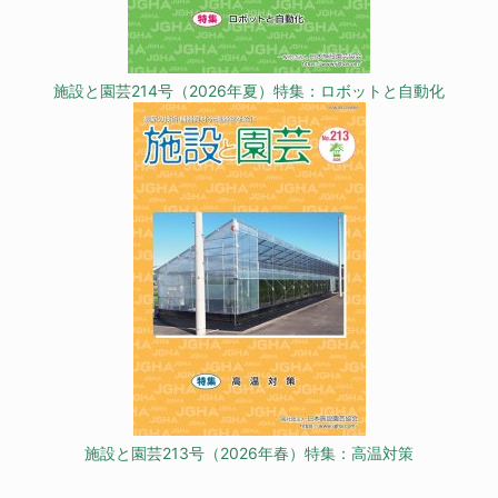
施設と園芸214号（2026年夏）特集：ロボットと自動化
施設と園芸213号（2026年春）特集：高温対策