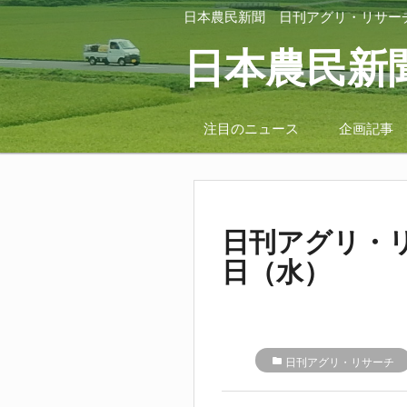
日本農民新聞
日刊アグリ・リサー
日本農民新
注目のニュース
企画記事
日刊アグリ・リ
日（水）
folder
日刊アグリ・リサーチ