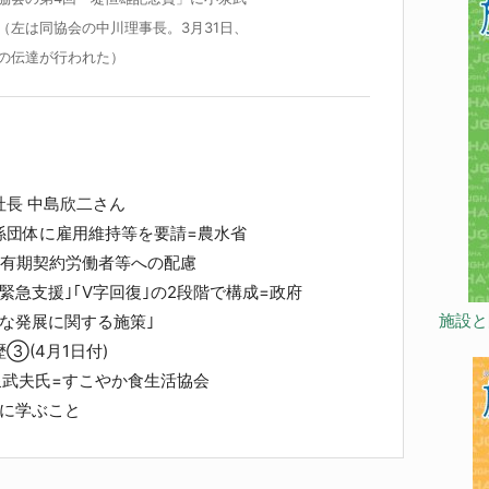
（左は同協会の中川理事長。3月31日、
の伝達が行われた）
人
長 中島欣二さん
係団体に雇用維持等を要請=農水省
と有期契約労働者等への配慮
緊急支援｣｢V字回復｣の2段階で構成=政府
施設と
な発展に関する施策｣
③(4月1日付)
泉武夫氏=すこやか食生活協会
に学ぶこと