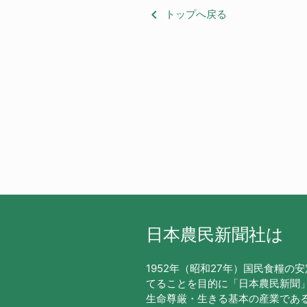
keyboard_arrow_left
トップへ戻る
日本農民新聞社は
1952年（昭和27年）国民食糧の
てることを目的に「日本農民新聞
生命尊厳・生きる基本の産業であ