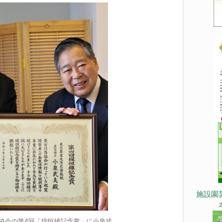
施設園
協会の第4回「堤恒雄記念賞」に小泉武