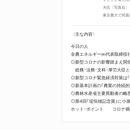
夫氏〔写真右〕
東京農大で同賞
〈主な内容〉
今日の
全農エネルギー㈱代表取締役社
◎新型コロナの影響踏まえ関
総務･法務･文科･厚労大臣
◎新型コロナ緊急経済対策は｢
◎新基本計画の｢農業の持続的
◎農林水産省主要異動者の略歴
◎第4回｢堤恒雄記念賞｣に小
ホット･ポイント コロナ禍