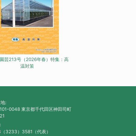
園芸213号（2026年春）特集：高
温対策
地:
101-0048 東京都千代田区神田司町
21
:
3（3233）3581（代表）