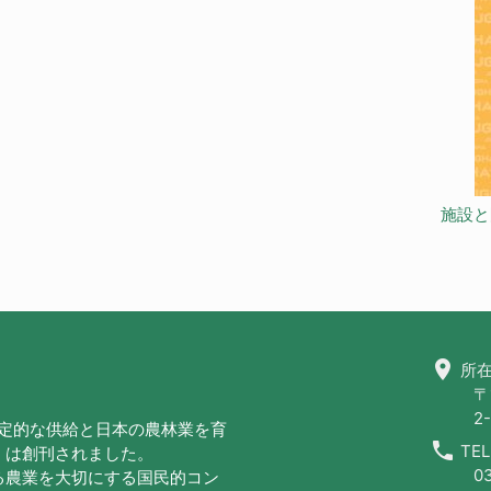
施設と
location_on
所在
〒
2-
安定的な供給と日本の農林業を育
call
TEL
」は創刊されました。
0
る農業を大切にする国民的コン