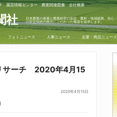
チ
園芸情報センター
農業関連図書
会社概要
聞社
日本農業の発展と農業経営の安定、農村・地域振興、安心
の安定供給の視点にこだわった報道を追求します。
フォトニュース
人事ニュース
企業・商品ニュー
サーチ 2020年4月15
2020年4月15日