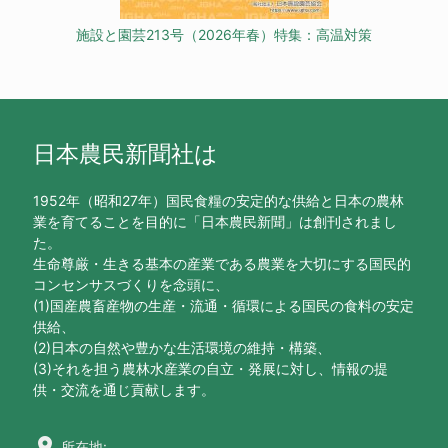
施設と園芸213号（2026年春）特集：高温対策
日本農民新聞社は
1952年（昭和27年）国民食糧の安定的な供給と日本の農林
業を育てることを目的に「日本農民新聞」は創刊されまし
た。
生命尊厳・生きる基本の産業である農業を大切にする国民的
コンセンサスづくりを念頭に、
(1)国産農畜産物の生産・流通・循環による国民の食料の安定
供給、
(2)日本の自然や豊かな生活環境の維持・構築、
(3)それを担う農林水産業の自立・発展に対し、情報の提
供・交流を通じ貢献します。
location_on
所在地: