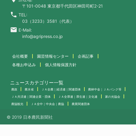
〒101-0048 東京都千代田区神田司町2-21
call
TEL:
03（3233）3581（代表）
email
E-Mail:
info@agripress.co.jp
会社概要
園芸情報センター
企画記事
各種お申込み
個人情報保護方針
ニュースカテゴリー一覧
農政
農水省
ＪＡ全農｜経済連｜関連団体
農林中金｜ＪＡバンク等
ＪＡ共済連｜関連企業・団体
ＪＡ全厚連｜厚生連｜文化連
家の光協会
農協観光
ＪＡ全中｜中央会｜農協
農業関連団体
© 2019 日本農民新聞社