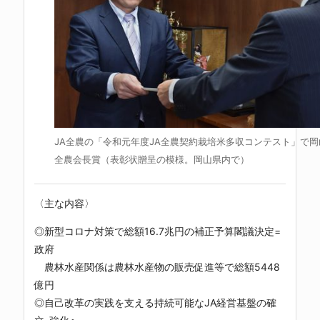
JA全農の「令和元年度JA全農契約栽培米多収コンテスト」で
全農会長賞（表彰状贈呈の模様。岡山県内で）
〈主な内容〉
◎新型コロナ対策で総額16.7兆円の補正予算閣議決定=
政府
農林水産関係は農林水産物の販売促進等で総額5448
億円
◎自己改革の実践を支える持続可能なJA経営基盤の確