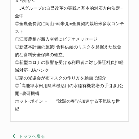
立･強化へ
JAグループの自己改革の実践と基本的対応方向決定=
全中
◎全農会長賞に岡山･㈱米見=全農契約栽培米多収コンテ
スト
◎江藤農相が新入省者にビデオメッセージ
◎新基本計画の施策｢食料供給のリスクを見据えた総合
的な食料安全保障の確立｣
◎新型コロナの影響を受ける利用者に対し保証料負担軽
減対応=JAバンク
◎家の光協会が布マスクの作り方を動画で紹介
◎｢高能率水田用除草機活用の水稲有機栽培の手引き｣公
開=農研機構
ホット･ポイント “沈黙の春”が加速する不気味な世
紀
keyboard_arrow_left
トップへ戻る