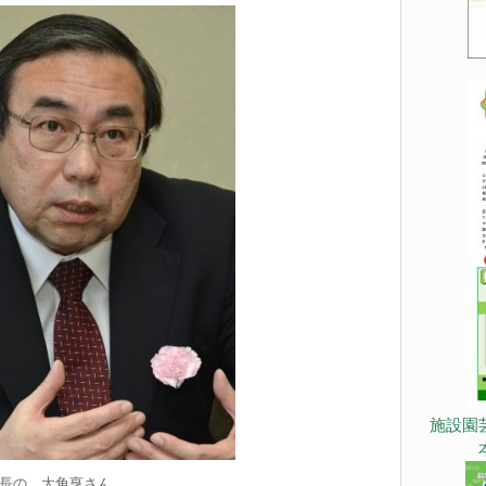
施設園
長の 大角亨さん