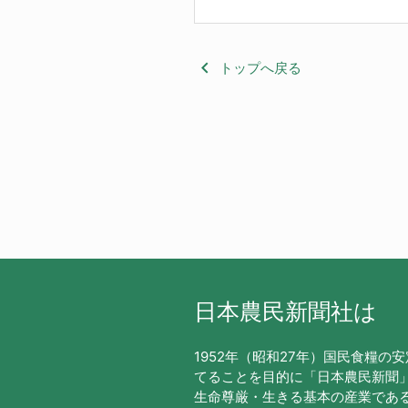
keyboard_arrow_left
トップへ戻る
日本農民新聞社は
1952年（昭和27年）国民食糧の
てることを目的に「日本農民新聞
生命尊厳・生きる基本の産業であ