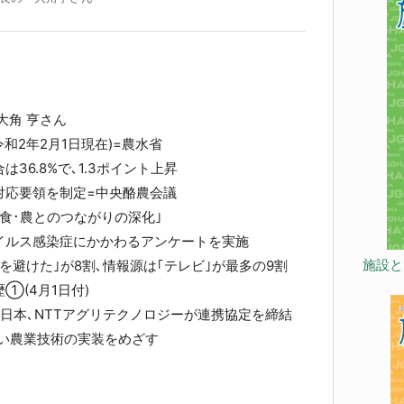
角 亨さん
和2年2月1日現在)=農水省
6.8%で､1.3ポイント上昇
対応要領を制定=中央酪農会議
食･農とのつながりの深化｣
イルス感染症にかかわるアンケートを実施
施設と
避けた｣が8割､情報源は｢テレビ｣が最多の9割
①(4月1日付)
東日本､NTTアグリテクノロジーが連携協定を締結
い農業技術の実装をめざす