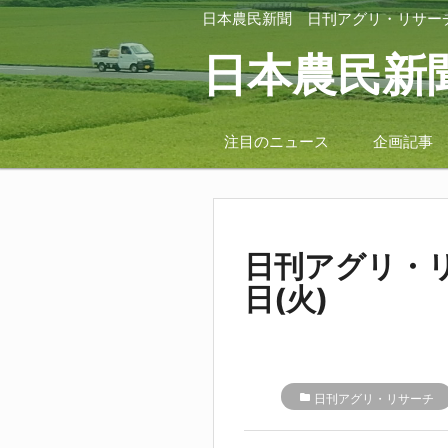
日本農民新聞
日刊アグリ・リサー
日本農民新
注目のニュース
企画記事
日刊アグリ・リ
日(火)
folder
日刊アグリ・リサーチ