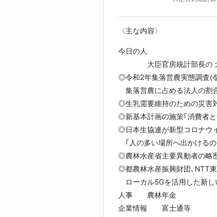
〈主な内容〉
今日の人
大臣官房統計部長の 大
◎令和2年集落営農実態調査(令
集落営農に占める法人の割合は3
◎生乳需要維持のための災害
◎新基本計画の施策｢消費者と
◎日本生協連が新型コロナウ
｢人の多い場所へ出かけるのを
◎農林水産省主要異動者の略歴
◎都農林水産振興財団､NTT
ローカル5Gを活用した新し
人事 農林年金
企業情報 富士通等