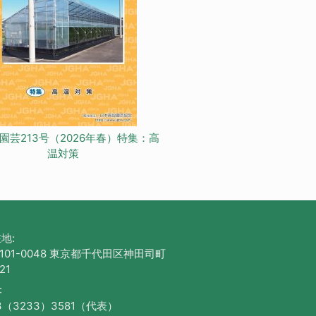
園芸213号（2026年春）特集：高
温対策
地:
101-0048 東京都千代田区神田司町
21
:
3（3233）3581（代表）