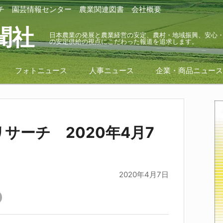
チ
園芸情報センター
農業関連図書
会社概要
聞社
日本農業の発展と農業経営の安定、農村・地域振興、安心
の安定供給の視点にこだわった報道を追求します。
フォトニュース
人事ニュース
企業・商品ニュー
サーチ 2020年4月7
2020年4月7日