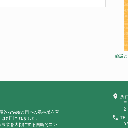
施設と
location_on
所在
〒
2-
安定的な供給と日本の農林業を育
call
TEL
」は創刊されました。
0
る農業を大切にする国民的コン