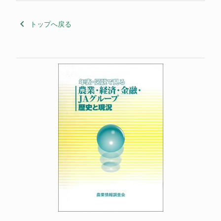
keyboard_arrow_left
トップへ戻る