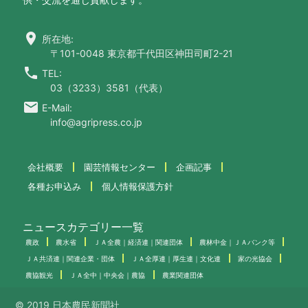
location_on
所在地:
〒101-0048 東京都千代田区神田司町2-21
call
TEL:
03（3233）3581（代表）
email
E-Mail:
info@agripress.co.jp
会社概要
園芸情報センター
企画記事
各種お申込み
個人情報保護方針
ニュースカテゴリー一覧
農政
農水省
ＪＡ全農｜経済連｜関連団体
農林中金｜ＪＡバンク等
ＪＡ共済連｜関連企業・団体
ＪＡ全厚連｜厚生連｜文化連
家の光協会
農協観光
ＪＡ全中｜中央会｜農協
農業関連団体
© 2019 日本農民新聞社