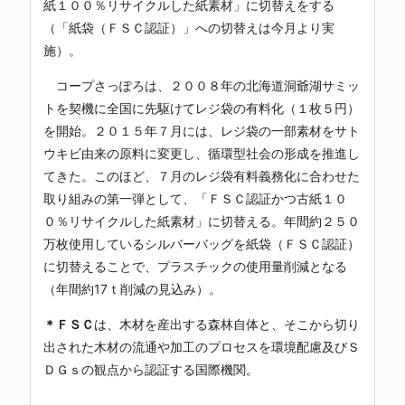
紙１００％リサイクルした紙素材」に切替えをする
（「紙袋（ＦＳＣ認証）」への切替えは今月より実
施）。
コープさっぽろは、２００８年の北海道洞爺湖サミッ
トを契機に全国に先駆けてレジ袋の有料化（１枚５円）
を開始。２０１５年７月には、レジ袋の一部素材をサト
ウキビ由来の原料に変更し、循環型社会の形成を推進し
てきた。このほど、７月のレジ袋有料義務化に合わせた
取り組みの第一弾として、「ＦＳＣ認証かつ古紙１０
０％リサイクルした紙素材」に切替える。年間約２５０
万枚使用しているシルバーバッグを紙袋（ＦＳＣ認証）
に切替えることで、プラスチックの使用量削減となる
（年間約17ｔ削減の見込み）。
＊ＦＳＣ
は、木材を産出する森林自体と、そこから切り
出された木材の流通や加工のプロセスを環境配慮及びＳ
ＤＧｓの観点から認証する国際機関。