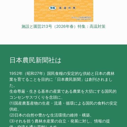
施設と園芸213号（2026年春）特集：高温対策
日本農民新聞社は
1952年（昭和27年）国民食糧の安定的な供給と日本の農林
業を育てることを目的に「日本農民新聞」は創刊されまし
た。
生命尊厳・生きる基本の産業である農業を大切にする国民的
コンセンサスづくりを念頭に、
(1)国産農畜産物の生産・流通・循環による国民の食料の安定
供給、
(2)日本の自然や豊かな生活環境の維持・構築、
(3)それを担う農林水産業の自立・発展に対し、情報の提
供・交流を通じ貢献します。