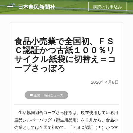
menu
日本農民新聞社
購読のお申込み
食品小売業で全国初、ＦＳ
Ｃ認証かつ古紙１００％リ
サイクル紙袋に切替え＝コ
ープさっぽろ
2020年4月8日
folder
企業・商品ニュース
生活協同組合コープさっぽろは、現在使用している用
度品シルバーバッグ（衛生用品用）を６月から、食品小
売業としては全国で初めて、「ＦＳＣ認証（
＊
）かつ古