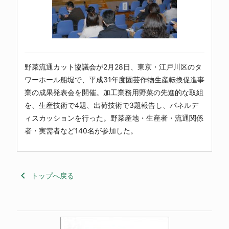
野菜流通カット協議会が2月28日、東京・江戸川区のタ
ワーホール船堀で、平成31年度園芸作物生産転換促進事
業の成果発表会を開催。加工業務用野菜の先進的な取組
を、生産技術で4題、出荷技術で3題報告し、パネルデ
ィスカッションを行った。野菜産地・生産者・流通関係
者・実需者など140名が参加した。
keyboard_arrow_left
トップへ戻る