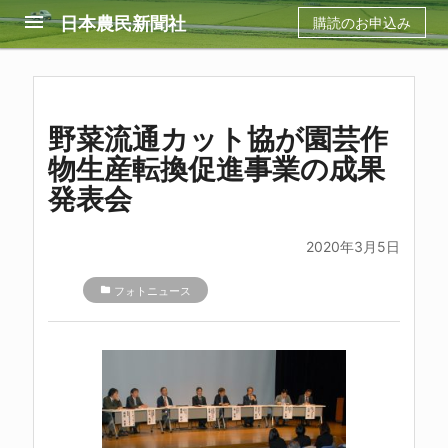
menu
日本農民新聞社
購読のお申込み
野菜流通カット協が園芸作
物生産転換促進事業の成果
発表会
2020年3月5日
folder
フォトニュース