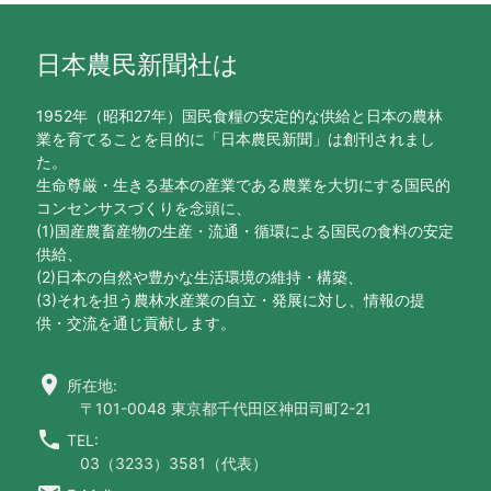
日本農民新聞社は
1952年（昭和27年）国民食糧の安定的な供給と日本の農林
業を育てることを目的に「日本農民新聞」は創刊されまし
た。
生命尊厳・生きる基本の産業である農業を大切にする国民的
コンセンサスづくりを念頭に、
(1)国産農畜産物の生産・流通・循環による国民の食料の安定
供給、
(2)日本の自然や豊かな生活環境の維持・構築、
(3)それを担う農林水産業の自立・発展に対し、情報の提
供・交流を通じ貢献します。
location_on
所在地:
〒101-0048 東京都千代田区神田司町2-21
call
TEL:
03（3233）3581（代表）