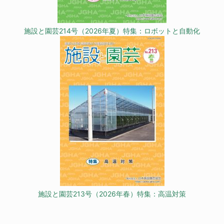
施設と園芸214号（2026年夏）特集：ロボットと自動化
施設と園芸213号（2026年春）特集：高温対策