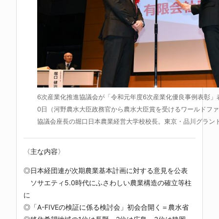
6次産業化推進協議会が「令和元年度6次産業化優良事例表彰」
0日（河野農水大臣政務官から農水大臣賞を受けるワールドフ
協議会座長の堀口日本農業経営大学校校長。東京・品川グラン
〈主な内容〉
◎日本経団連が次期農業基本計画に対する意見を公表
ソサエティ5.0時代にふさわしい農業構造の確立等柱
に
◎「A-FIVEの検証に係る検討会」初会合開く＝農水省