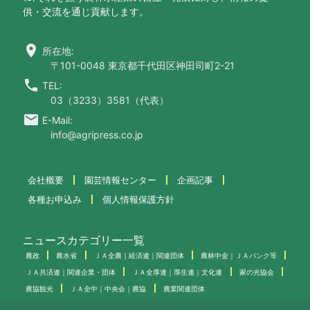
供・交流を通じ貢献します。
location_on
所在地:
〒101-0048 東京都千代田区神田司町2-21
call
TEL:
03（3233）3581（代表）
email
E-Mail:
info@agripress.co.jp
会社概要
園芸情報センター
企画記事
各種お申込み
個人情報保護方針
ニュースカテゴリー一覧
農政
農水省
ＪＡ全農｜経済連｜関連団体
農林中金｜ＪＡバンク等
ＪＡ共済連｜関連企業・団体
ＪＡ全厚連｜厚生連｜文化連
家の光協会
農協観光
ＪＡ全中｜中央会｜農協
農業関連団体