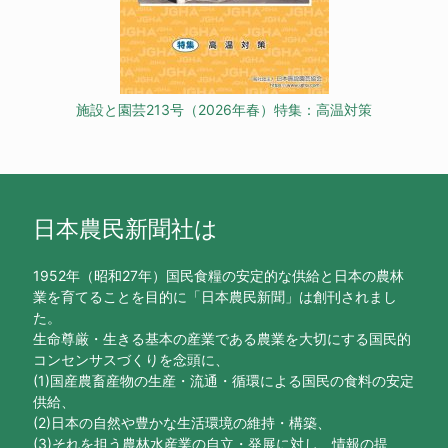
施設と園芸213号（2026年春）特集：高温対策
日本農民新聞社は
1952年（昭和27年）国民食糧の安定的な供給と日本の農林
業を育てることを目的に「日本農民新聞」は創刊されまし
た。
生命尊厳・生きる基本の産業である農業を大切にする国民的
コンセンサスづくりを念頭に、
(1)国産農畜産物の生産・流通・循環による国民の食料の安定
供給、
(2)日本の自然や豊かな生活環境の維持・構築、
(3)それを担う農林水産業の自立・発展に対し、情報の提