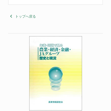
keyboard_arrow_left
トップへ戻る