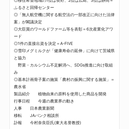
◎移住希望地域の1位は長野、2位は広島、3位は静岡＝
ふるさと回帰センター
◎「無人航空機に関する航空法の一部改正に向けた法律
案」が閣議決定
◎大臣賞のワールドファーム等を表彰＝6次産業化アワ
ード
◎1件の直接出資を決定＝A-FIVE
◎雪印メグミルクが「健康寿命の延伸」に向けて茨城県
と協力
野菜・カルシウム不足解消へ、SDGs推進に向け取組
み
◎基本計画骨子案の施策「農村の振興に関する施策」＝
農水省
製品紹介 植物由来の原料を使用した商品を開発
行事日程 今週の農業界の動き
人事 日本農業新聞
移転 JAバンク相談所
訃報 今村奈良臣氏(東大名誉教授)