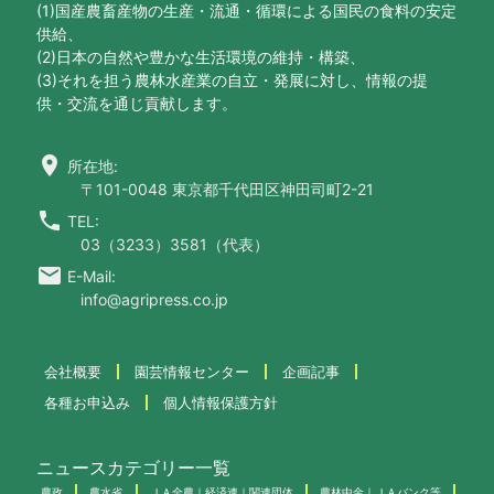
(1)国産農畜産物の生産・流通・循環による国民の食料の安定
供給、
(2)日本の自然や豊かな生活環境の維持・構築、
(3)それを担う農林水産業の自立・発展に対し、情報の提
供・交流を通じ貢献します。
location_on
所在地:
〒101-0048 東京都千代田区神田司町2-21
call
TEL:
03（3233）3581（代表）
email
E-Mail:
info@agripress.co.jp
会社概要
園芸情報センター
企画記事
各種お申込み
個人情報保護方針
ニュースカテゴリー一覧
農政
農水省
ＪＡ全農｜経済連｜関連団体
農林中金｜ＪＡバンク等