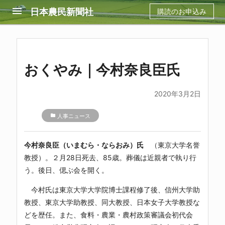
menu
日本農民新聞社
購読のお申込み
おくやみ｜今村奈良臣氏
2020年3月2日
folder
人事ニュース
今村奈良臣（いまむら・ならおみ）氏
（東京大学名誉
教授）。２月28日死去、85歳。葬儀は近親者で執り行
う。後日、偲ぶ会を開く。
今村氏は東京大学大学院博士課程修了後、信州大学助
教授、東京大学助教授、同大教授、日本女子大学教授な
どを歴任。また、食料・農業・農村政策審議会初代会