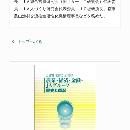
長、ＪＡ総合営農研究会（旧ＪＡ―ＩＴ研究会）代表委
員、ＪＡ人づくり研究会代表委員、ＪＣ総研所長、都市
農山漁村交流推進活性化機構理事長などを務めた。
keyboard_arrow_left
トップへ戻る