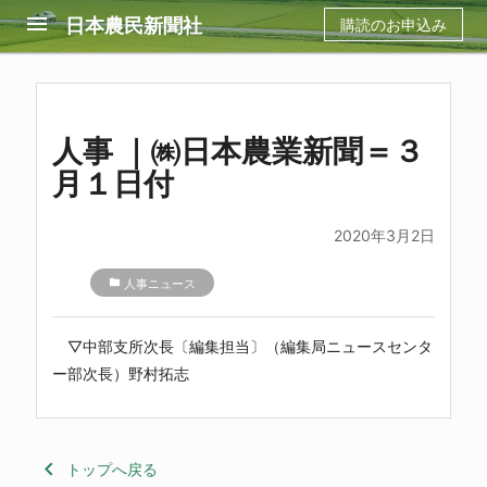
menu
日本農民新聞社
購読のお申込み
人事 ｜㈱日本農業新聞＝３
月１日付
2020年3月2日
folder
人事ニュース
▽中部支所次長〔編集担当〕（編集局ニュースセンタ
ー部次長）野村拓志
keyboard_arrow_left
トップへ戻る