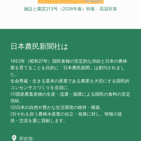
施設と園芸213号（2026年春）特集：高温対策
日本農民新聞社は
1952年（昭和27年）国民食糧の安定的な供給と日本の農林
業を育てることを目的に「日本農民新聞」は創刊されまし
た。
生命尊厳・生きる基本の産業である農業を大切にする国民的
コンセンサスづくりを念頭に、
(1)国産農畜産物の生産・流通・循環による国民の食料の安定
供給、
(2)日本の自然や豊かな生活環境の維持・構築、
(3)それを担う農林水産業の自立・発展に対し、情報の提
供・交流を通じ貢献します。
location_on
所在地: