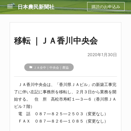
menu
日本農民新聞社
購読のお申込み
移転 ｜ＪＡ香川中央会
2020年1月30日
folder
ＪＡ全中｜中央会｜農協
ＪＡ香川中央会
は、「香川県ＪＡビル」の新築工事完
了に伴い左記に事務所を移転し、２月３日から業務を開
始する。 住 所 高松市寿町１―３―６（香川県ＪＡ
ビル７階）
電 話 ０８７―８２５―２５０３（変更なし）
ＦＡＸ ０８７―８２６―１０８５（変更なし）