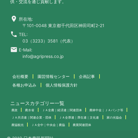
供・交流を通じ貢献します。
location_on
所在地:
〒101-0048 東京都千代田区神田司町2-21
call
TEL:
03（3233）3581（代表）
email
E-Mail:
info@agripress.co.jp
会社概要
園芸情報センター
企画記事
各種お申込み
個人情報保護方針
ニュースカテゴリー一覧
農政
農水省
ＪＡ全農｜経済連｜関連団体
農林中金｜ＪＡバンク等
ＪＡ共済連｜関連企業・団体
ＪＡ全厚連｜厚生連｜文化連
家の光協会
農協観光
ＪＡ全中｜中央会｜農協
農業関連団体