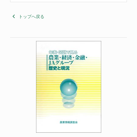
keyboard_arrow_left
トップへ戻る