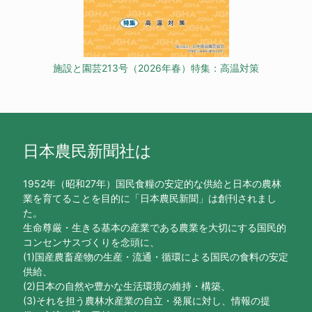
施設と園芸213号（2026年春）特集：高温対策
日本農民新聞社は
1952年（昭和27年）国民食糧の安定的な供給と日本の農林
業を育てることを目的に「日本農民新聞」は創刊されまし
た。
生命尊厳・生きる基本の産業である農業を大切にする国民的
コンセンサスづくりを念頭に、
(1)国産農畜産物の生産・流通・循環による国民の食料の安定
供給、
(2)日本の自然や豊かな生活環境の維持・構築、
(3)それを担う農林水産業の自立・発展に対し、情報の提