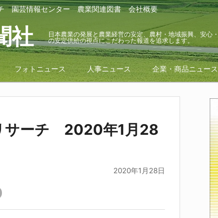
チ
園芸情報センター
農業関連図書
会社概要
聞社
日本農業の発展と農業経営の安定、農村・地域振興、安心
の安定供給の視点にこだわった報道を追求します。
フォトニュース
人事ニュース
企業・商品ニュー
サーチ 2020年1月28
2020年1月28日