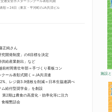
・交通安全ポスターコンクール表彰式開
表彰＝24日（東京・平河町のJA共済ビル
藤正純さん
研究開発制度」の6目標を決定
供給産業創出」など
ル越前村岡青壮年部＝手づくり看板コン
施設と
クール表彰式開く＝JA共済連
2%、レジ袋3.9億枚を削減＝日本生協連調べ
テム給付型奨学金」を創設
、第2期は農食の高度化・効率化等に注力
 食糧懇話会