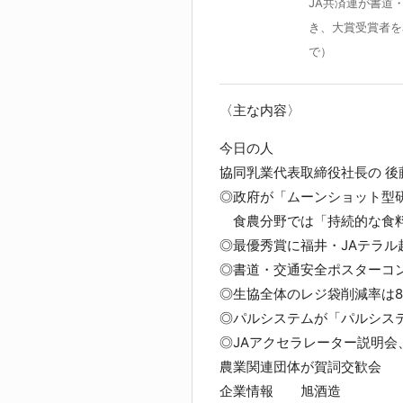
JA共済連が書道
き、大賞受賞者を
で）
〈主な内容〉
今日の人
協同乳業代表取締役社長の 後
◎政府が「ムーンショット型
食農分野では「持続的な食料
◎最優秀賞に福井・JAテラ
◎書道・交通安全ポスターコン
◎生協全体のレジ袋削減率は8
◎パルシステムが「パルシス
◎JAアクセラレーター説明会
農業関連団体が賀詞交歓会
企業情報 旭酒造