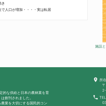
動き
で人口が増加・・・・実は転居
施設と
location_on
所在
〒
2-
安定的な供給と日本の農林業を育
call
TEL
」は創刊されました。
0
る農業を大切にする国民的コン