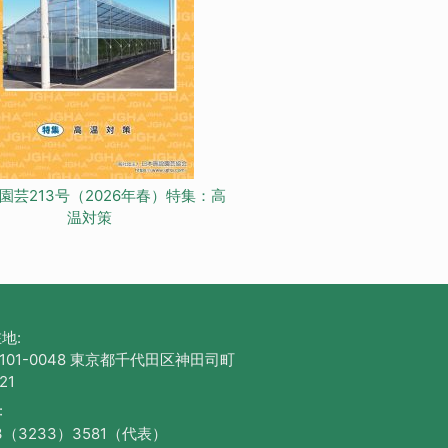
園芸213号（2026年春）特集：高
温対策
地:
101-0048 東京都千代田区神田司町
21
:
3（3233）3581（代表）