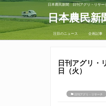
日本農民新聞
日刊アグリ・リサー
日本農民新
注目のニュース
企画記事
日刊アグリ・リ
日（火）
folder
日刊アグリ・リサーチ