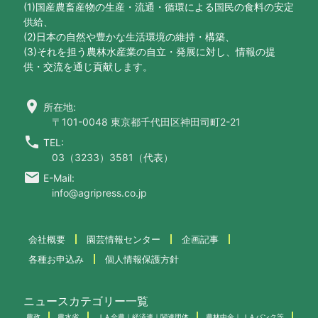
(1)国産農畜産物の生産・流通・循環による国民の食料の安定
供給、
(2)日本の自然や豊かな生活環境の維持・構築、
(3)それを担う農林水産業の自立・発展に対し、情報の提
供・交流を通じ貢献します。
location_on
所在地:
〒101-0048 東京都千代田区神田司町2-21
call
TEL:
03（3233）3581（代表）
email
E-Mail:
info@agripress.co.jp
会社概要
園芸情報センター
企画記事
各種お申込み
個人情報保護方針
ニュースカテゴリー一覧
農政
農水省
ＪＡ全農｜経済連｜関連団体
農林中金｜ＪＡバンク等