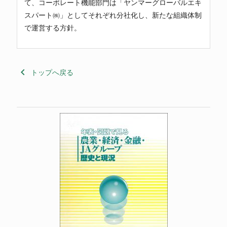
て、コーポレート機能部門は「
ヤンマーグローバルエキ
スパート㈱
」としてそれぞれ分社化し、新たな組織体制
で運営する方針。
keyboard_arrow_left
トップへ戻る