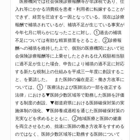
医療機関では社会保険診療報酬等が非課税であり、仕
入れ等にかかる消費税を患者・利用者に転嫁することが
できず、経営を圧迫する一因となっている。現在は診療
報酬で補填されているが、補填不足が生じている事実が
今年七月に明らかになったことに対し、①過去の補填
不足については有効な精算措置をとること、②診療報
酬への補填を維持した上で、個別の医療機関において社
会保険診療報酬等に上乗せしたとされる仕入税額相当額
に過不足が生じた場合、申告により補填の過不足に対応
する新たな税制上の仕組みを平成三一年度に創設するこ
と、を要請した。 また医師の偏在是正・働き方改革に
ついては、①「医療法および医師法の一部を改正する
法律」における▼医師少数区域等で勤務した医師を評価
する制度の創設、▼都道府県における医師確保対策の実
施体制の強化、▼医師養成過程を通じた医師確保対策の
充実などを求めるとともに、②地域医療と医師の健康
を両立させるため、拙速に医師の働き方改革をすすめる
のではなく、医師少数区域等に勤務する医師について