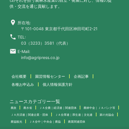
(3)それを担う農林水産業の自立・発展に対し、情報の提
供・交流を通じ貢献します。
location_on
所在地:
〒101-0048 東京都千代田区神田司町2-21
call
TEL:
03（3233）3581（代表）
email
E-Mail:
info@agripress.co.jp
会社概要
園芸情報センター
企画記事
各種お申込み
個人情報保護方針
ニュースカテゴリー一覧
農政
農水省
ＪＡ全農｜経済連｜関連団体
農林中金｜ＪＡバンク等
ＪＡ共済連｜関連企業・団体
ＪＡ全厚連｜厚生連｜文化連
家の光協会
農協観光
ＪＡ全中｜中央会｜農協
農業関連団体