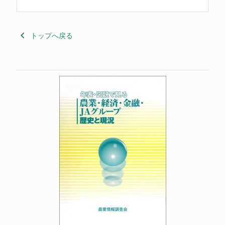
keyboard_arrow_left
トップへ戻る