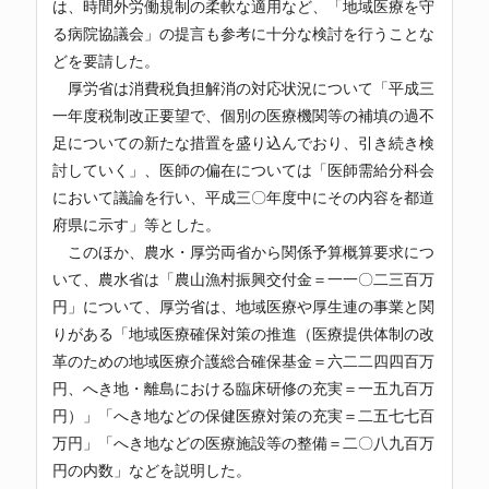
は、時間外労働規制の柔軟な適用など、「地域医療を守
る病院協議会」の提言も参考に十分な検討を行うことな
どを要請した。
厚労省は消費税負担解消の対応状況について「平成三
一年度税制改正要望で、個別の医療機関等の補填の過不
足についての新たな措置を盛り込んでおり、引き続き検
討していく」、医師の偏在については「医師需給分科会
において議論を行い、平成三〇年度中にその内容を都道
府県に示す」等とした。
このほか、農水・厚労両省から関係予算概算要求につ
いて、農水省は「農山漁村振興交付金＝一一〇二三百万
円」について、厚労省は、地域医療や厚生連の事業と関
りがある「地域医療確保対策の推進（医療提供体制の改
革のための地域医療介護総合確保基金＝六二二四四百万
円、へき地・離島における臨床研修の充実＝一五九百万
円）」「へき地などの保健医療対策の充実＝二五七七百
万円」「へき地などの医療施設等の整備＝二〇八九百万
円の内数」などを説明した。