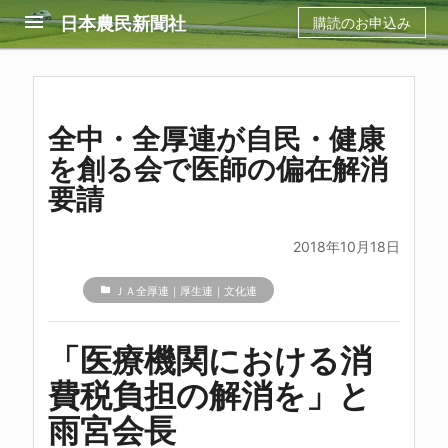
menu
日本農民新聞社
購読のお申込み
全中・全厚連が自民・健康
を創る会で医師の偏在解消
要請
2018年10月18日
folder
ＪＡ全厚連｜厚生連｜文化連
「医療機関における消
費税負担の解消を」と
雨宮会長