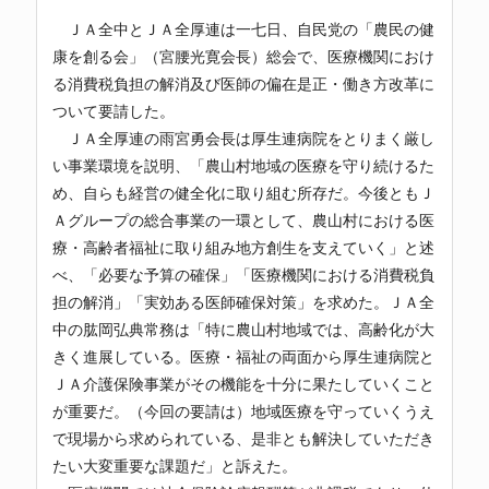
ＪＡ全中とＪＡ全厚連は一七日、自民党の「農民の健
康を創る会」（宮腰光寛会長）総会で、医療機関におけ
る消費税負担の解消及び医師の偏在是正・働き方改革に
ついて要請した。
ＪＡ全厚連の雨宮勇会長は厚生連病院をとりまく厳し
い事業環境を説明、「農山村地域の医療を守り続けるた
め、自らも経営の健全化に取り組む所存だ。今後ともＪ
Ａグループの総合事業の一環として、農山村における医
療・高齢者福祉に取り組み地方創生を支えていく」と述
べ、「必要な予算の確保」「医療機関における消費税負
担の解消」「実効ある医師確保対策」を求めた。ＪＡ全
中の肱岡弘典常務は「特に農山村地域では、高齢化が大
きく進展している。医療・福祉の両面から厚生連病院と
ＪＡ介護保険事業がその機能を十分に果たしていくこと
が重要だ。（今回の要請は）地域医療を守っていくうえ
で現場から求められている、是非とも解決していただき
たい大変重要な課題だ」と訴えた。