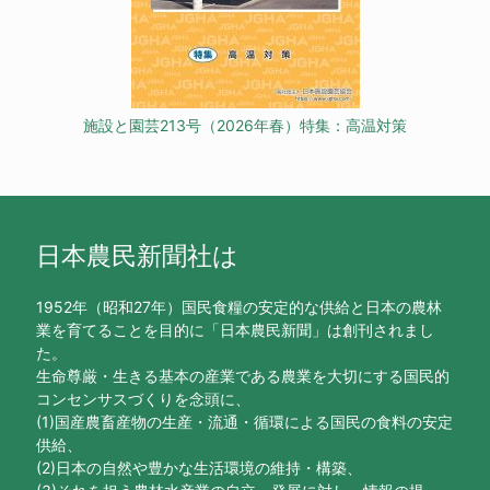
施設と園芸213号（2026年春）特集：高温対策
日本農民新聞社は
1952年（昭和27年）国民食糧の安定的な供給と日本の農林
業を育てることを目的に「日本農民新聞」は創刊されまし
た。
生命尊厳・生きる基本の産業である農業を大切にする国民的
コンセンサスづくりを念頭に、
(1)国産農畜産物の生産・流通・循環による国民の食料の安定
供給、
(2)日本の自然や豊かな生活環境の維持・構築、