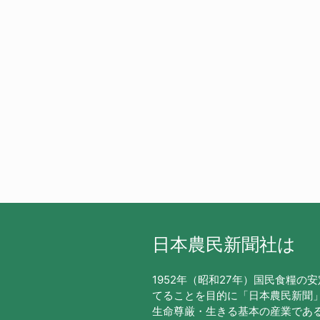
日本農民新聞社は
1952年（昭和27年）国民食糧の
てることを目的に「日本農民新聞
生命尊厳・生きる基本の産業であ