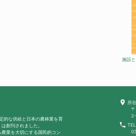
施設と
location_on
所在
〒
2-
安定的な供給と日本の農林業を育
call
TEL
」は創刊されました。
0
る農業を大切にする国民的コン