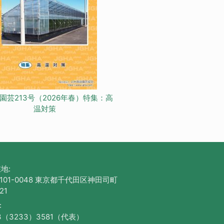
園芸213号（2026年春）特集：高
温対策
地:
101-0048 東京都千代田区神田司町
21
:
3（3233）3581（代表）