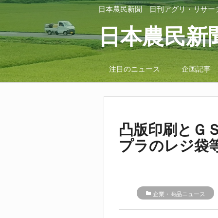
日本農民新聞
日刊アグリ・リサー
日本農民新
注目のニュース
企画記事
凸版印刷とＧ
プラのレジ袋
folder
企業・商品ニュース