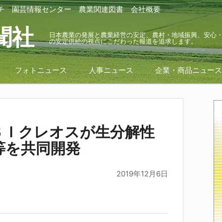
チ
園芸情報センター
農業関連図書
会社概要
聞社
日本農業の発展と農業経営の安定、農村・地域振興、安心
の安定供給の視点にこだわった報道を追求します。
フォトニュース
人事ニュース
企業・商品ニュー
ＳＩクレオスが生分解性
等を共同開発
2019年12月6日