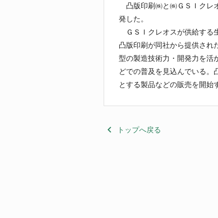
凸版印刷㈱と㈱ＧＳＩクレオ
発した。
ＧＳＩクレオスが供給する生分
凸版印刷が同社から提供され
型の製造技術力・開発力を活
どでの普及を見込んでいる。
とする製品などの販売を開始
keyboard_arrow_left
トップへ戻る