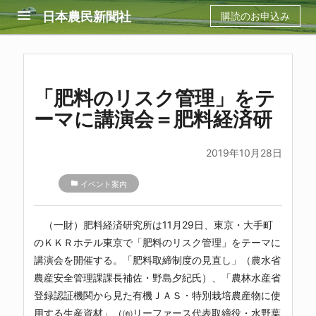
menu
日本農民新聞社
購読のお申込み
「肥料のリスク管理」をテ
ーマに講演会＝肥料経済研
2019年10月28日
folder
イベント案内
（一財）肥料経済研究所
は11月29日、東京・大手町
のＫＫＲホテル東京で「肥料のリスク管理」をテーマに
講演会を開催する。「肥料取締制度の見直し」（農水省
農産安全管理課課長補佐・野島夕紀氏）、「農林水産省
登録認証機関から見た有機ＪＡＳ・特別栽培農産物に使
用する生産資材」（㈲リーファース代表取締役・水野葉