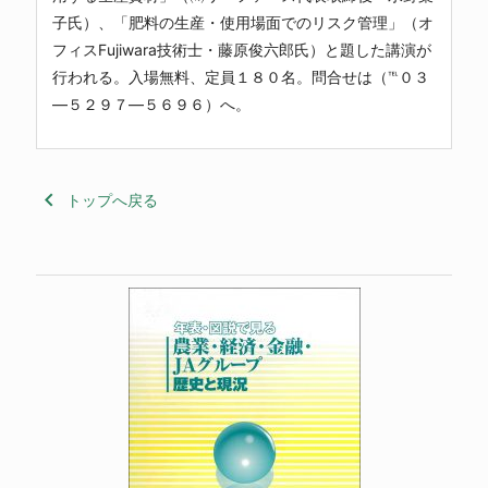
子氏）、「肥料の生産・使用場面でのリスク管理」（オ
フィスFujiwara技術士・藤原俊六郎氏）と題した講演が
行われる。入場無料、定員１８０名。問合せは（℡０３
―５２９７―５６９６）へ。
keyboard_arrow_left
トップへ戻る