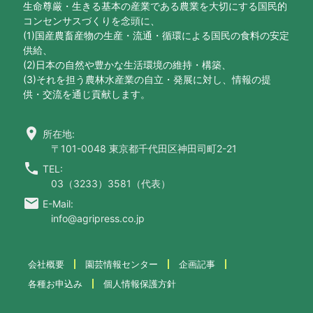
生命尊厳・生きる基本の産業である農業を大切にする国民的
コンセンサスづくりを念頭に、
(1)国産農畜産物の生産・流通・循環による国民の食料の安定
供給、
(2)日本の自然や豊かな生活環境の維持・構築、
(3)それを担う農林水産業の自立・発展に対し、情報の提
供・交流を通じ貢献します。
location_on
所在地:
〒101-0048 東京都千代田区神田司町2-21
call
TEL:
03（3233）3581（代表）
email
E-Mail:
info@agripress.co.jp
会社概要
園芸情報センター
企画記事
各種お申込み
個人情報保護方針