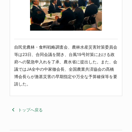
自民党農林・食料戦略調査会、農林水産災害対策委員会
等は23日、合同会議を開き、台風19号対策における政
府への緊急申入れを了承、農水省に提出した。また、会
議ではJA全中の中家徹会長、全国農業共済協会の髙橋
博会長らが激甚災害の早期指定や万全な予算確保等を要
請した。
keyboard_arrow_left
トップへ戻る