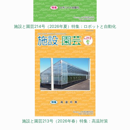
施設と園芸214号（2026年夏）特集：ロボットと自動化
施設と園芸213号（2026年春）特集：高温対策