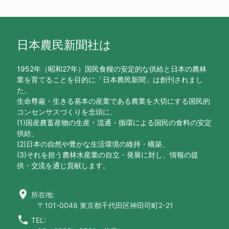
日本農民新聞社は
1952年（昭和27年）国民食糧の安定的な供給と日本の農林
業を育てることを目的に「日本農民新聞」は創刊されまし
た。
生命尊厳・生きる基本の産業である農業を大切にする国民的
コンセンサスづくりを念頭に、
(1)国産農畜産物の生産・流通・循環による国民の食料の安定
供給、
(2)日本の自然や豊かな生活環境の維持・構築、
(3)それを担う農林水産業の自立・発展に対し、情報の提
供・交流を通じ貢献します。
location_on
所在地:
〒101-0048 東京都千代田区神田司町2-21
call
TEL: