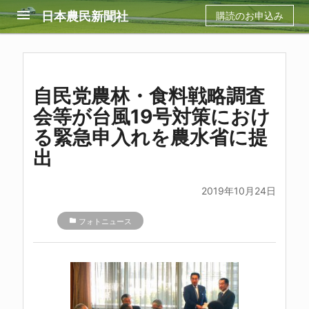
menu
日本農民新聞社
購読のお申込み
自民党農林・食料戦略調査
会等が台風19号対策におけ
る緊急申入れを農水省に提
出
2019年10月24日
folder
フォトニュース