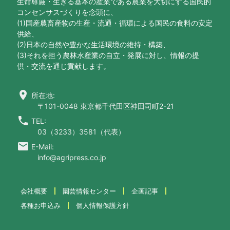
生命尊厳・生きる基本の産業である農業を大切にする国民的
コンセンサスづくりを念頭に、
(1)国産農畜産物の生産・流通・循環による国民の食料の安定
供給、
(2)日本の自然や豊かな生活環境の維持・構築、
(3)それを担う農林水産業の自立・発展に対し、情報の提
供・交流を通じ貢献します。
location_on
所在地:
〒101-0048 東京都千代田区神田司町2-21
call
TEL:
03（3233）3581（代表）
email
E-Mail:
info@agripress.co.jp
会社概要
園芸情報センター
企画記事
各種お申込み
個人情報保護方針