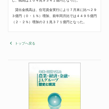
し、残高は１０４兆９３４１億円となった。
貸出金残高は、住宅資金実行により７月末に比べ２９
３億円（０・１％）増加、前年同月比では４４９５億円
（２・２％）増加の２１兆３７１億円となった。
keyboard_arrow_left
トップへ戻る