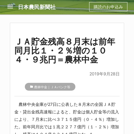
menu
日本農民新聞社
購読のお申込み
ＪＡ貯金残高８月末は前年
同月比１・２％増の１０
４・９兆円＝農林中金
2019年9月28日
folder
農林中金｜ＪＡバンク等
農林中央金庫
が27日に公表した８月末の全国ＪＡ貯
金・貸出金残高速報によると、貯金は個人貯金等の流入
により、７月末に比べ３７１５億円（０・４％）増加し
た。前年同月比では１兆２２７７億円（１・２％）増加