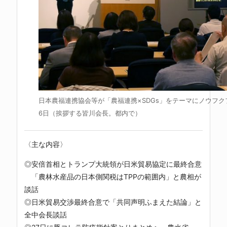
日本農福連携協会等が「農福連携×SDGs」をテーマにノウフク
6日（挨拶する皆川会長。都内で）
〈主な内容〉
◎安倍首相とトランプ大統領が日米貿易協定に最終合意
「農林水産品の日本側関税はTPPの範囲内」と農相が
談話
◎日米貿易交渉最終合意で「共同声明ふまえた結論」と
全中会長談話