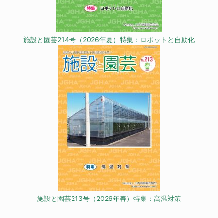
施設と園芸214号（2026年夏）特集：ロボットと自動化
施設と園芸213号（2026年春）特集：高温対策