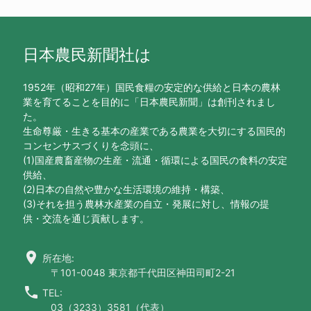
日本農民新聞社は
1952年（昭和27年）国民食糧の安定的な供給と日本の農林
業を育てることを目的に「日本農民新聞」は創刊されまし
た。
生命尊厳・生きる基本の産業である農業を大切にする国民的
コンセンサスづくりを念頭に、
(1)国産農畜産物の生産・流通・循環による国民の食料の安定
供給、
(2)日本の自然や豊かな生活環境の維持・構築、
(3)それを担う農林水産業の自立・発展に対し、情報の提
供・交流を通じ貢献します。
location_on
所在地:
〒101-0048 東京都千代田区神田司町2-21
call
TEL:
03（3233）3581（代表）