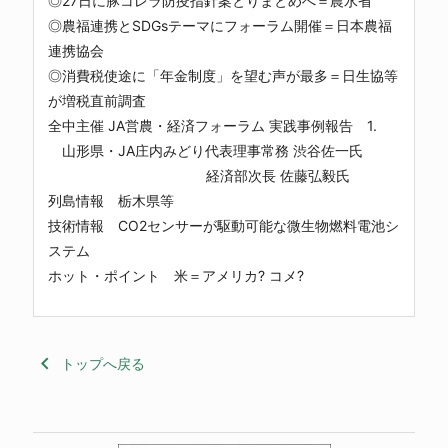
◎27日に豚コレラ防疫指針案とりまとめへ＝農水省
◎農福連携とSDGsテーマにフォーラム開催＝日本農福
連携協会
◎消費税使途に「年金制度」を望む声が最多＝日生協等
が増税直前調査
全中主催 JA営農・経済フォーラム 実践事例報告 1.
山形県・JA庄内みどり代表理事常務 渋谷佐一氏
経済部次長 佐藤弘毅氏
列島情報 栃木県等
技術情報 CO2センサーが駆動可能な微生物燃料電池シ
ステム
ホット・ポイント 米＝アメリカ? コメ?
keyboard_arrow_left
トップへ戻る