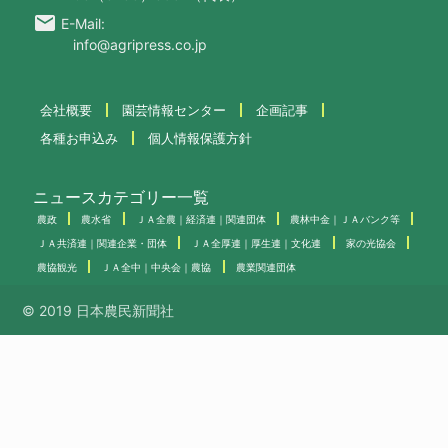
email
E-Mail:
info@agripress.co.jp
会社概要
園芸情報センター
企画記事
各種お申込み
個人情報保護方針
ニュースカテゴリー一覧
農政
農水省
ＪＡ全農｜経済連｜関連団体
農林中金｜ＪＡバンク等
ＪＡ共済連｜関連企業・団体
ＪＡ全厚連｜厚生連｜文化連
家の光協会
農協観光
ＪＡ全中｜中央会｜農協
農業関連団体
© 2019 日本農民新聞社