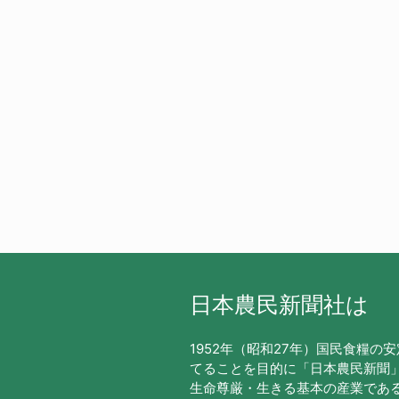
日本農民新聞社は
1952年（昭和27年）国民食糧の
てることを目的に「日本農民新聞
生命尊厳・生きる基本の産業であ