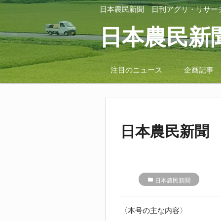
日本農民新聞
日刊アグリ・リサー
日本農民新
注目のニュース
企画記事
日本農民新聞 2
folder
日本農民新聞
〈本号の主な内容〉