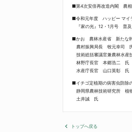
■第4次安倍再改造内閣 農
■令和元年度 ハッピー マイ
『家の光』12・1月号 普及
■かお 農林水産省 新たな
農村振興局長 牧元幸司 
技術総括審議官兼農林水産技
林野庁長官 本郷浩二 氏
水産庁長官 山口英彰 氏
■イチゴ定植期の病害虫防除
静岡県農林技術研究所 植物
土井誠 氏
keyboard_arrow_left
トップへ戻る