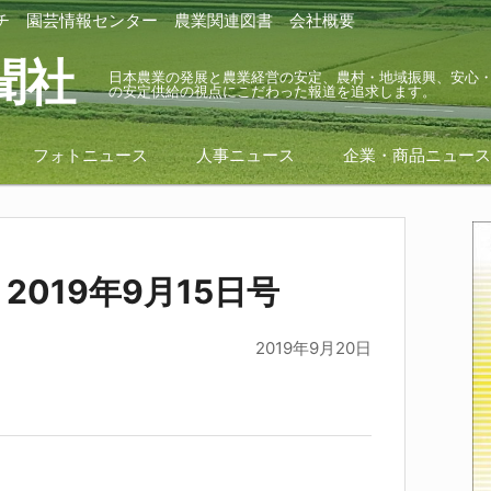
チ
園芸情報センター
農業関連図書
会社概要
聞社
日本農業の発展と農業経営の安定、農村・地域振興、安心
の安定供給の視点にこだわった報道を追求します。
フォトニュース
人事ニュース
企業・商品ニュー
019年9月15日号
2019年9月20日