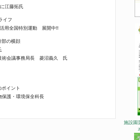
相に江藤拓氏
ライフ
活用全国特別運動 展開中!!
幹部の横顔
氏
術会議事務局長 菱沼義久 氏
のポイント
保護・環境保全科長
施設園