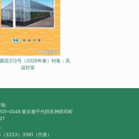
園芸213号（2026年春）特集：高
温対策
地:
101-0048 東京都千代田区神田司町
21
:
3（3233）3581（代表）