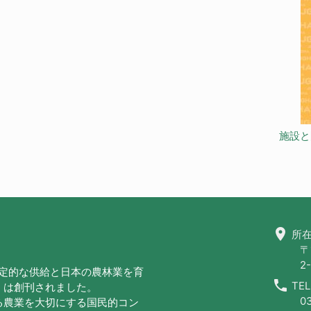
施設と
location_on
所在
〒
2-
安定的な供給と日本の農林業を育
call
TEL
」は創刊されました。
0
る農業を大切にする国民的コン