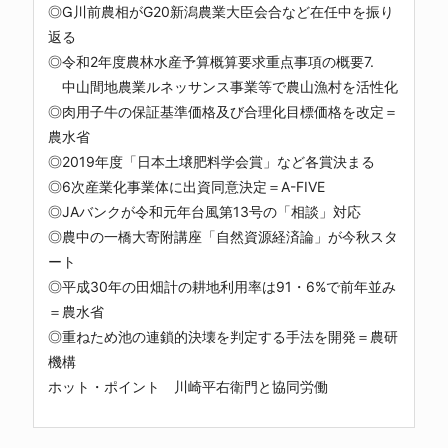
◎川前農相がG20新潟農業大臣会合など在任中を振り
返る
◎令和2年度農林水産予算概算要求重点事項の概要7.
中山間地農業ルネッサンス事業等で農山漁村を活性化
◎肉用子牛の保証基準価格及び合理化目標価格を改定＝
農水省
◎2019年度「日本土壌肥料学会賞」など各賞決まる
◎6次産業化事業体に出資同意決定＝A-FIVE
◎JAバンクが令和元年台風第13号の「相談」対応
◎農中の一橋大寄附講座「自然資源経済論」が今秋スタ
ート
◎平成30年の田畑計の耕地利用率は91・6%で前年並み
＝農水省
◎重ねため池の連鎖的決壊を判定する手法を開発＝農研
機構
ホット・ポイント 川崎平右衛門と協同労働