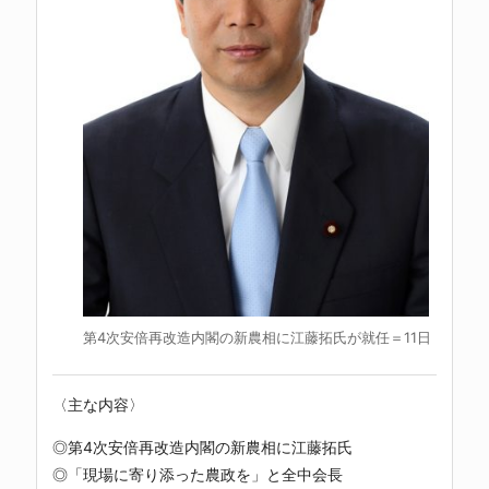
第4次安倍再改造内閣の新農相に江藤拓氏が就任＝11日
〈主な内容〉
◎第4次安倍再改造内閣の新農相に江藤拓氏
◎「現場に寄り添った農政を」と全中会長