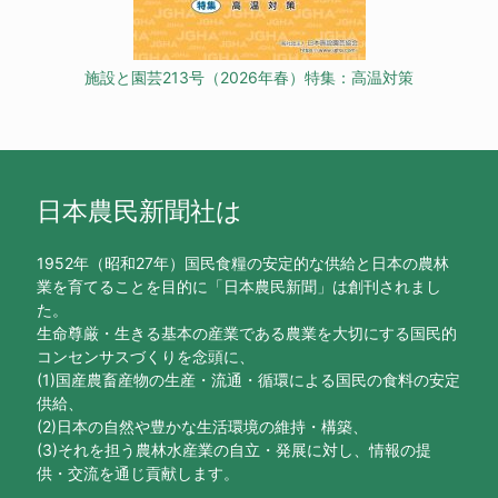
施設と園芸213号（2026年春）特集：高温対策
日本農民新聞社は
1952年（昭和27年）国民食糧の安定的な供給と日本の農林
業を育てることを目的に「日本農民新聞」は創刊されまし
た。
生命尊厳・生きる基本の産業である農業を大切にする国民的
コンセンサスづくりを念頭に、
(1)国産農畜産物の生産・流通・循環による国民の食料の安定
供給、
(2)日本の自然や豊かな生活環境の維持・構築、
(3)それを担う農林水産業の自立・発展に対し、情報の提
供・交流を通じ貢献します。