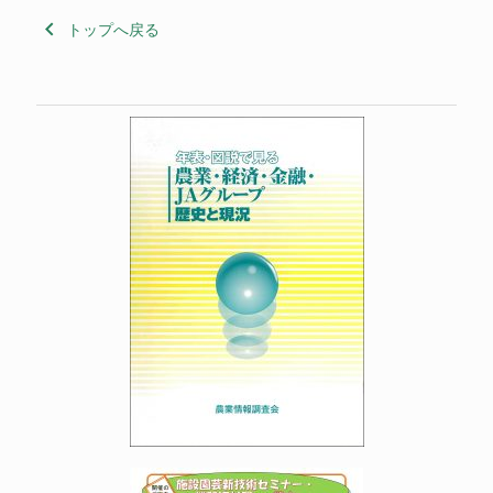
keyboard_arrow_left
トップへ戻る