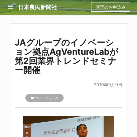
menu
日本農民新聞社
購読のお申込み
JAグループのイノベーシ
ョン拠点AgVentureLabが
第2回業界トレンドセミナ
ー開催
2019年9月9日
folder
フォトニュース