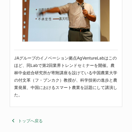
JAグループのイノベーション拠点AgVentureLabはこの
ほど、同Labで第2回業界トレンドセミナーを開催。農
林中金総合研究所が寄附講座を設けている中国農業大学
の付文革（フ・ブンカク）教授が、科学技術の進歩と農
業発展、中国におけるスマート農業を話題にして講演し
た。
keyboard_arrow_left
トップへ戻る