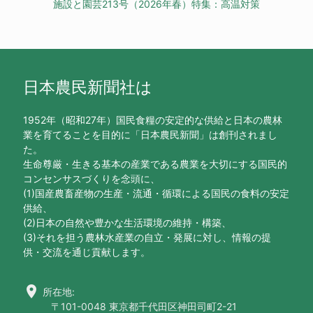
施設と園芸213号（2026年春）特集：高温対策
日本農民新聞社は
1952年（昭和27年）国民食糧の安定的な供給と日本の農林
業を育てることを目的に「日本農民新聞」は創刊されまし
た。
生命尊厳・生きる基本の産業である農業を大切にする国民的
コンセンサスづくりを念頭に、
(1)国産農畜産物の生産・流通・循環による国民の食料の安定
供給、
(2)日本の自然や豊かな生活環境の維持・構築、
(3)それを担う農林水産業の自立・発展に対し、情報の提
供・交流を通じ貢献します。
location_on
所在地:
〒101-0048 東京都千代田区神田司町2-21