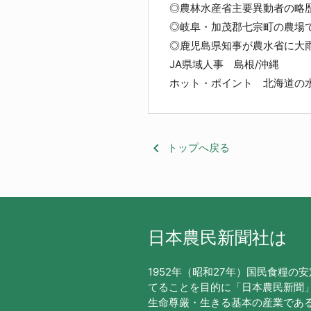
◎農林水産省主要異動者の略歴
◎岐阜・加茂郡七宗町の農場で
◎鹿児島県知事が農水省に大
JA県域人事 島根/沖縄
ホット・ポイント 北海道の
keyboard_arrow_left
トップへ戻る
日本農民新聞社は
1952年（昭和27年）国民食糧の
てることを目的に「日本農民新聞
生命尊厳・生きる基本の産業であ