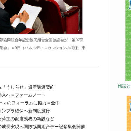
際協同組合年記念協同組合全国協議会が「第97回
集会」＝9日（パネルディスカッションの模様。東
施設と
ム「うしらせ」資産譲渡契約
入へ＝ファームノート
テーマのフォーラムに協力＝全中
コンプラ確保へ新制度施行
荷主の配慮義務の新設など
済成長実現へ国際協同組合デー記念集会開催