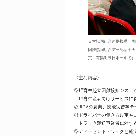
日本協同組合連携機構、国
国際協同組合デー記念中央
京・有楽町朝日ホールで）
〈主な内容〉
◎肥育牛起立困難検知システ
肥育生産者向けサービスに参
◎JICAの農業、技能実習等
◎ドライバーの働き方改革や
トラック運送事業者に対する
◎ディーセント・ワークと経