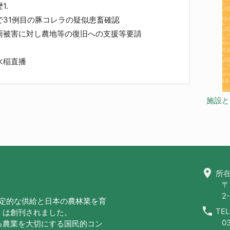
1.
31例目の豚コレラの疑似患畜確認
雨被害に対し農地等の復旧への支援等要請
水稲直播
施設と
location_on
所在
〒
2-
安定的な供給と日本の農林業を育
call
TEL
」は創刊されました。
0
る農業を大切にする国民的コン