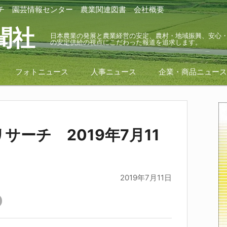
チ
園芸情報センター
農業関連図書
会社概要
聞社
日本農業の発展と農業経営の安定、農村・地域振興、安心
の安定供給の視点にこだわった報道を追求します。
フォトニュース
人事ニュース
企業・商品ニュー
サーチ 2019年7月11
2019年7月11日