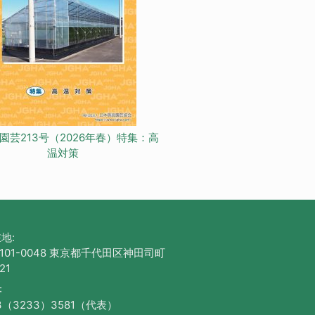
園芸213号（2026年春）特集：高
温対策
地:
101-0048 東京都千代田区神田司町
21
:
3（3233）3581（代表）