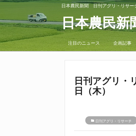
日本農民新聞
日刊アグリ・リサー
日本農民新
注目のニュース
企画記事
日刊アグリ・リ
日（木）
folder
日刊アグリ・リサーチ