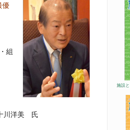
最優
・組
施設と
十川洋美 氏