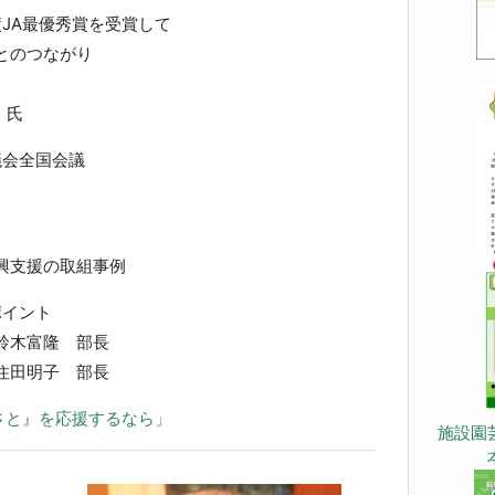
績JA最優秀賞を受賞して
とのつながり
 氏
議会全国会議
興支援の取組事例
ポイント
鈴木富隆 部長
田明子 部長
さと』を応援するなら」
施設園