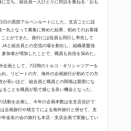
線に立ち、組合員一人ひとりに対話を重ねる「おも
3日の黒部アルペンルートにした。支店ごとに設
員一丸となって募集に努めた結果、初めてのお客様
くことができた。旅行には役員も同行し率先して
、JAと組合員との交流の場を創出し、組織基盤強
。参加者が増加したことで、職員も自信を深めた。
外企画として、7日間のトルコ・ギリシャツアーを
われ、リピートの方、海外の企画旅行が初めての方
日数が長いほど、組合員と職員との関係は親密にな
になることを職員が肌で感じる良い機会となった。
の活動を企画し、今年の企画本数は全支店合計で
では企画旅行や積立てによる海外旅行と併せて、支
や年金友の会の旅行も本店・支店企画で実施してい