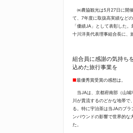
㈱農協観光は5月27日に開催
て、7年度に取扱高実績などの
「優績JA」として表彰した。
十川洋美代表理事組合長に、
組合員に感謝の気持ち
込めた旅行事業を
■
最優秀賞受賞の感想は。
当JAは、京都府南部（山城
川が貫流するのどかな地帯で
る。特に宇治茶は当JAのブ
ンバウンドの影響で世界的な
た。