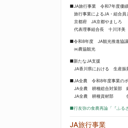
■JA旅行事業 令和7年度優
旅行事業によるJA・組合員
京都府 JA京都やましろ
代表理事組合長 十川洋美
■令和8年度 JA観光推進協
㈱農協観光
■新たなJA支援
JA香川県における 生産振
■JA全農 令和8年度事業の
JA全農 耕種総合対策部 
JA全農 耕種資材部 住
■行友弥の食農再論「『ふる
JA旅行事業