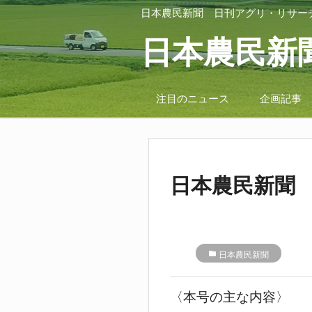
日本農民新聞
日刊アグリ・リサー
日本農民新
注目のニュース
企画記事
日本農民新聞 
folder
日本農民新聞
〈本号の主な内容〉