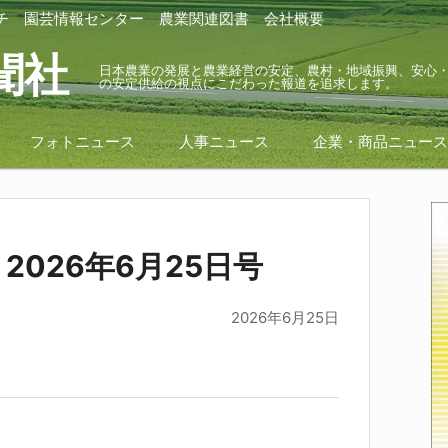
チ
園芸情報センター
農業関連図書
会社概要
聞社
日本農業の発展と農業経営の安定、農村・地域振興、安心
の安定供給の視点にこだわった報道を追求します。
フォトニュース
人事ニュース
企業・商品ニュー
2026年6月25日号
2026年6月25日