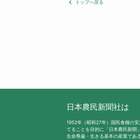
keyboard_arrow_left
トップへ戻る
日本農民新聞社は
1952年（昭和27年）国民食糧の
てることを目的に「日本農民新聞
生命尊厳・生きる基本の産業であ