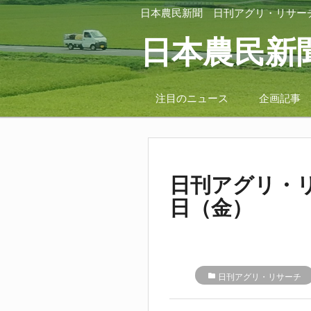
日本農民新聞
日刊アグリ・リサー
日本農民新
注目のニュース
企画記事
日刊アグリ・リ
日（金）
folder
日刊アグリ・リサーチ