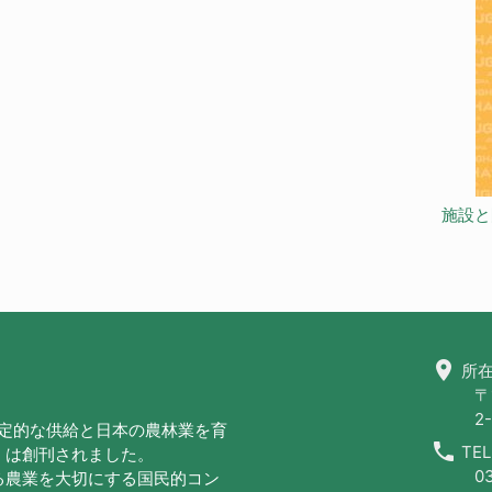
施設と
location_on
所在
〒
2-
安定的な供給と日本の農林業を育
call
TEL
」は創刊されました。
0
る農業を大切にする国民的コン