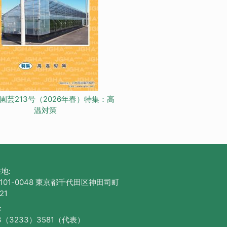
園芸213号（2026年春）特集：高
温対策
地:
101-0048 東京都千代田区神田司町
21
:
3（3233）3581（代表）