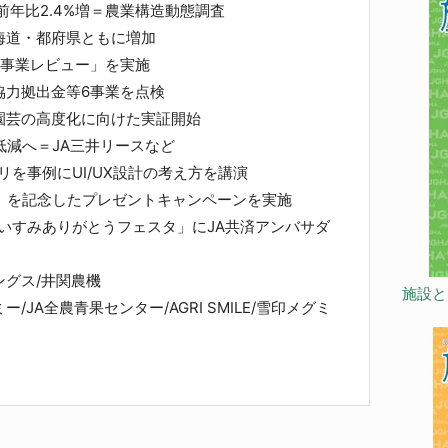
前年比2.4%増＝農業構造動態調査
道・都府県ともに増加
政事業レビュー」を実施
力拠出金等6事業を点検
園芸の高度化に向けた実証開始
減へ＝JA三井リースなど
リを事例にUI/UX設計の考え方を講演
」を記念したプレゼントキャンペーンを実施
Aいすみありがとうフェスタ」にJA共済アンバサダ
グス/井関農機
施設と
JA全農青果センター/AGRI SMILE/雪印メグミ