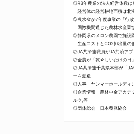
◎R8年農業の法人経営体数は
経営体の経営耕地面積は北海
◎農水省が7年度事業の「行
国際機関通じた農林水産業協
◎静岡県のメロン農園で施設
生産コストとCO2排出量の低
◎JA共済連職員がJA共済アプ
◎全農が「乾☆しいたけの日
◎JA共済連千葉県本部が「J
ーを派遣
◎人事 ヤンマーホールディン
◎企業情報 農林中金アカデミー/
ルク,等
◎団体総会 日本養豚協会