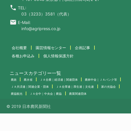
call
TEL:
03（3233）3581（代表）
email
E-Mail:
info@agripress.co.jp
会社概要
園芸情報センター
企画記事
各種お申込み
個人情報保護方針
ニュースカテゴリー一覧
農政
農水省
ＪＡ全農｜経済連｜関連団体
農林中金｜ＪＡバンク等
ＪＡ共済連｜関連企業・団体
ＪＡ全厚連｜厚生連｜文化連
家の光協会
農協観光
ＪＡ全中｜中央会｜農協
農業関連団体
© 2019 日本農民新聞社