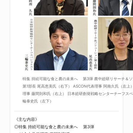
特集 持続可能な食と農の未来へ 第3弾 農中総研リサーチ＆
第1部長 尾高恵美氏（右下） ASCON代表理事 阿南久氏（左上）
理事 藤間則和氏（右上） 日本総研創発戦略センターチーフスペ
輪泰史氏（左下）
《主な内容》
◎特集 持続可能な食と農の未来へ 第3弾