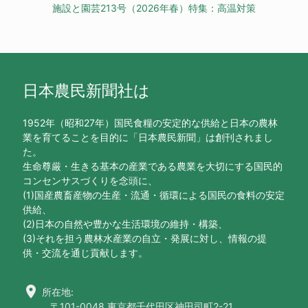
施設と園芸213号（2026年春）特集：高温対策
日本農民新聞社は
1952年（昭和27年）国民食糧の安定的な供給と日本の農林
業を育てることを目的に「日本農民新聞」は創刊されまし
た。
生命尊厳・生きる基本の産業である農業を大切にする国民的
コンセンサスづくりを念頭に、
(1)国産農畜産物の生産・流通・循環による国民の食料の安定
供給、
(2)日本の自然や豊かな生活環境の維持・構築、
(3)それを担う農林水産業の自立・発展に対し、情報の提
供・交流を通じ貢献します。
location_on
所在地:
〒101-0048 東京都千代田区神田司町2-21