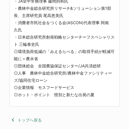
・JA全中常務理事 藤間則和氏
・農林中金総合研究所リサーチ&ソリューション第1部
長、主席研究員 尾高恵美氏
・消費者市民社会をつくる会(ASCON)代表理事 阿南
久氏
・日本総合研究所創発戦略センターチーフスペシャリス
ト 三輪泰史氏
◎環境負荷低減の「みえるらべる」の取得手続が軽減可
能に＝農水省
◎団体総会 全国農協保証センター/JA共済総研
◎人事 農林中金総合研究所/農林中金ファシリティー
ズ/協同住宅ローン
◎企業情報 モスフードサービス
◎ホット・ポイント 惜別と新たな出発の夏
keyboard_arrow_left
トップへ戻る