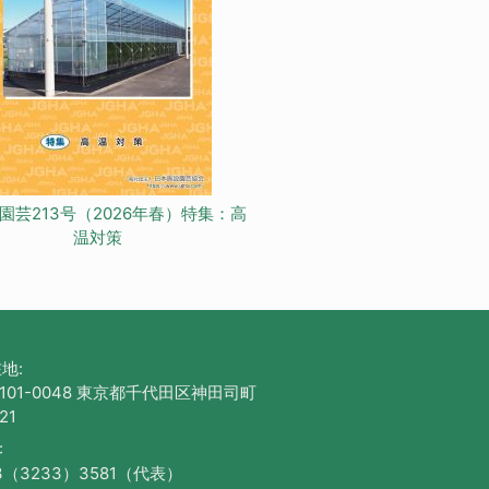
園芸213号（2026年春）特集：高
温対策
地:
101-0048 東京都千代田区神田司町
21
:
3（3233）3581（代表）