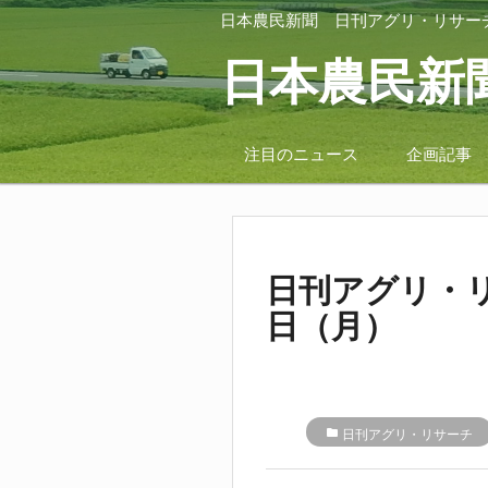
日本農民新聞
日刊アグリ・リサー
日本農民新
注目のニュース
企画記事
日刊アグリ・リ
日（月）
folder
日刊アグリ・リサーチ