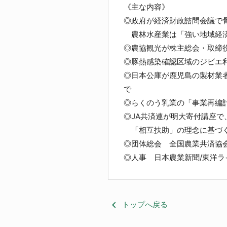
《主な内容》
◎政府が経済財政諮問会議で
農林水産業は「強い地域経済
◎農協観光が株主総会・取締
◎豚熱感染確認区域のジビエ
◎日本公庫が鹿児島の製材業者
で
◎らくのう乳業の「事業再編
◎JA共済連が明大寄付講座で
「相互扶助」の理念に基づく
◎団体総会 全国農業共済協
◎人事 日本農業新聞/東洋ラ
keyboard_arrow_left
トップへ戻る