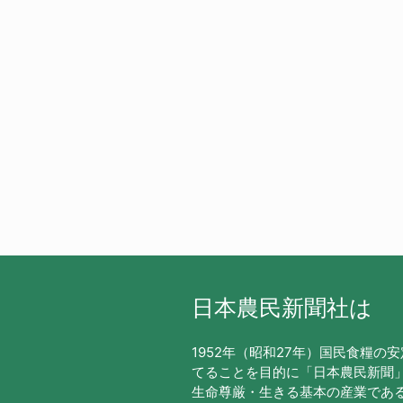
日本農民新聞社は
1952年（昭和27年）国民食糧の
てることを目的に「日本農民新聞
生命尊厳・生きる基本の産業であ