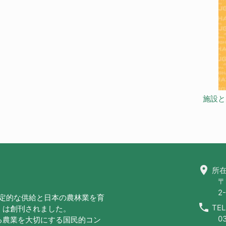
施設と
location_on
所在
〒
2-
安定的な供給と日本の農林業を育
call
TEL
」は創刊されました。
0
る農業を大切にする国民的コン