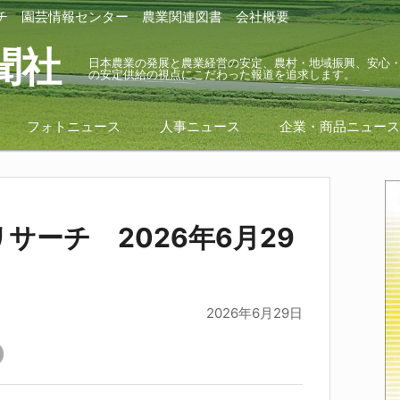
チ
園芸情報センター
農業関連図書
会社概要
聞社
日本農業の発展と農業経営の安定、農村・地域振興、安心
の安定供給の視点にこだわった報道を追求します。
フォトニュース
人事ニュース
企業・商品ニュー
サーチ 2026年6月29
2026年6月29日