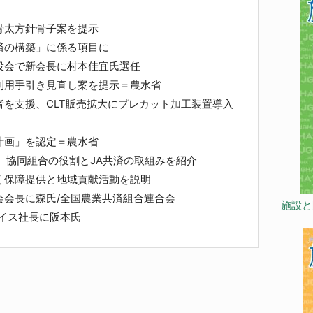
骨太方針骨子案を提示
の構築」に係る項目に
役会で新会長に村本佳宜氏選任
利用手引き見直し案を提示＝農水省
を支援、CLT販売拡大にプレカット加工装置導入
計画」を認定＝農水省
、協同組合の役割とJA共済の取組みを紹介
保障提供と地域貢献活動を説明
会会長に森氏/全国農業共済組合連合会
施設と
イス社長に阪本氏