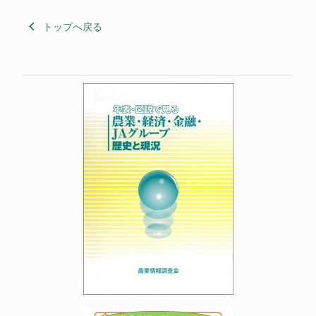
keyboard_arrow_left
トップへ戻る