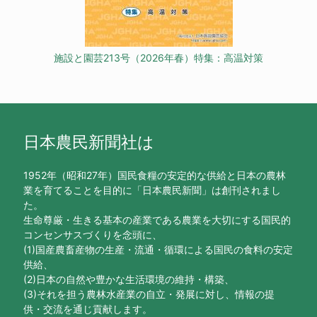
施設と園芸213号（2026年春）特集：高温対策
日本農民新聞社は
1952年（昭和27年）国民食糧の安定的な供給と日本の農林
業を育てることを目的に「日本農民新聞」は創刊されまし
た。
生命尊厳・生きる基本の産業である農業を大切にする国民的
コンセンサスづくりを念頭に、
(1)国産農畜産物の生産・流通・循環による国民の食料の安定
供給、
(2)日本の自然や豊かな生活環境の維持・構築、
(3)それを担う農林水産業の自立・発展に対し、情報の提
供・交流を通じ貢献します。