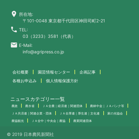
location_on
所在地:
〒101-0048 東京都千代田区神田司町2-21
call
TEL:
03（3233）3581（代表）
email
E-Mail:
info@agripress.co.jp
会社概要
園芸情報センター
企画記事
各種お申込み
個人情報保護方針
ニュースカテゴリー一覧
農政
農水省
ＪＡ全農｜経済連｜関連団体
農林中金｜ＪＡバンク等
ＪＡ共済連｜関連企業・団体
ＪＡ全厚連｜厚生連｜文化連
家の光協会
農協観光
ＪＡ全中｜中央会｜農協
農業関連団体
© 2019 日本農民新聞社