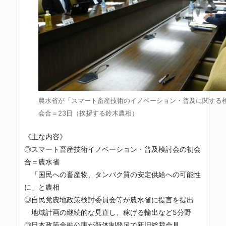
農水省が「スマート畜産技術のイノベーション・普及に関する
会合＝23日（挨拶する鈴木農相）
《主な内容》
◎スマート畜産技術イノベーション・普及検討会の初会
合＝農水省
「国民への畜産物、タンパク質の安定供給への可能性
に」と農相
◎自民党農地政策検討委員会等が農水省に提言を提出
地域計画の継続的な見直し、稼げる輸出など5分野
◎日本政策金融公庫が新体制発足で新旧総裁会見