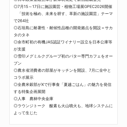
◎7月15～17日に施設園芸・植物工場展GPEC2026開催
「技術を極め、未来を耕す、革新の施設園芸」テーマ
で264社
◎石垣島に耐暑性・耐候性品種の開発拠点を開設＝サカ
タのタネ
◎余市町初の有機JAS認証ワイナリー設立を日本公庫等
が支援
◎雪印メグミルクグループ初のバター専門カフェをオー
プン
◎農水省消費者の部屋がキッチンを開設、7月に全中と
コラボ展示
◎全農米穀部がXで行事食「夏越ごはん」の魅力を発信
する特集企画展開
◎人事 農林中央金庫
◎ラウンジトーク 酸素も火山噴火も、地球システムに
よって生じた