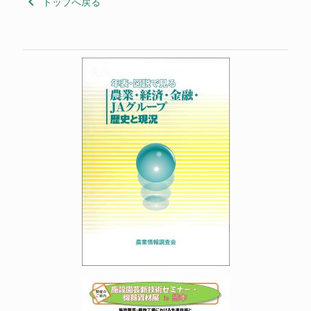
keyboard_arrow_left
トップへ戻る