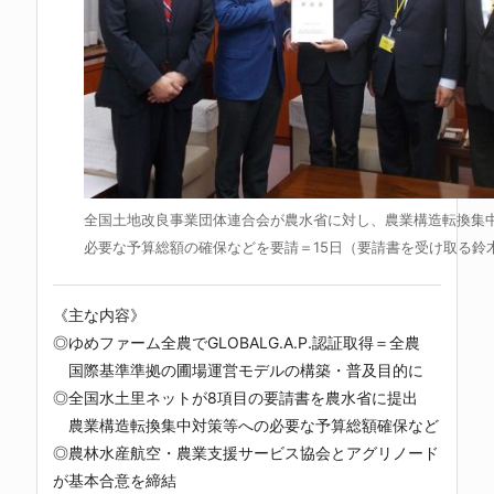
全国土地改良事業団体連合会が農水省に対し、農業構造転換集
必要な予算総額の確保などを要請＝15日（要請書を受け取る鈴
《主な内容》
◎ゆめファーム全農でGLOBALG.A.P.認証取得＝全農
国際基準準拠の圃場運営モデルの構築・普及目的に
◎全国水土里ネットが8項目の要請書を農水省に提出
農業構造転換集中対策等への必要な予算総額確保など
◎農林水産航空・農業支援サービス協会とアグリノード
が基本合意を締結