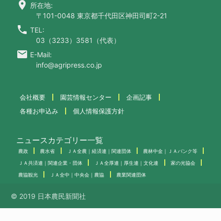
location_on
所在地:
〒101-0048 東京都千代田区神田司町2-21
call
TEL:
03（3233）3581（代表）
email
E-Mail:
info@agripress.co.jp
会社概要
園芸情報センター
企画記事
各種お申込み
個人情報保護方針
ニュースカテゴリー一覧
農政
農水省
ＪＡ全農｜経済連｜関連団体
農林中金｜ＪＡバンク等
ＪＡ共済連｜関連企業・団体
ＪＡ全厚連｜厚生連｜文化連
家の光協会
農協観光
ＪＡ全中｜中央会｜農協
農業関連団体
© 2019 日本農民新聞社