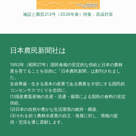
施設と園芸213号（2026年春）特集：高温対策
日本農民新聞社は
1952年（昭和27年）国民食糧の安定的な供給と日本の農林
業を育てることを目的に「日本農民新聞」は創刊されまし
た。
生命尊厳・生きる基本の産業である農業を大切にする国民的
コンセンサスづくりを念頭に、
(1)国産農畜産物の生産・流通・循環による国民の食料の安定
供給、
(2)日本の自然や豊かな生活環境の維持・構築、
(3)それを担う農林水産業の自立・発展に対し、情報の提
供・交流を通じ貢献します。